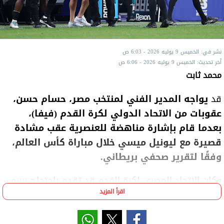
نشر في: الخميس 9 يوليه 2026 - 6:03 ص
آخر تحديث: الخميس 9 يوليه 2026 - 6:06 ص
محمد ثابت
قد
يواجه المدير الفني لمنتخب مصر، حسام حسن،
عقوبات من الاتحاد الدولي لكرة القدم (فيفا)،
بعدما قام بإشارة مناهضة للعنصرية عقب مشادة
قصيرة مع ليونيل ميسي خلال مباراة كأس العالم،
وفقًا لتقرير صحفي بريطاني.
وكان الاتحاد المصري لكرة القدم قد تقدم باحتجاج رسمي
اقرأ المزيد
إلى فيفا عقب خروج المنتخب من البطولة، مطالبًا
باستبعاد طاقم التحكيم الذي أدار الخسارة أمام الأرجنتين
من بقية منافسات المونديال.