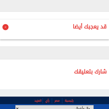
اما أسعار المكرونة السويسى فتراوحت بين 80 إلى 140
جنيهًا.
واستقرت أسعار السبيط والكاليماري لتتراوح بين 250
و450 جنيهًا.
قد يعجبك أيضا
وسجلت الكابوريا أسعارا تتراوح بين 50 و200 جنيه.
واستقر سعر الجمبري الصغير ليترواح بين 200 و400 جنيه.
واستقر سعر البوري ليتراوح بين 140 إلى 180 جنيهًا.
وثبتت أسعار الماكريل ليتراوح بين 150 و250 جنيهًا.
شارك بتعليقك
رئيسية
مصر
رأي
المزيد