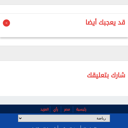
بتعليق إيقاف اللاعب الأمريكي فولارين بالوجون للسماح
له باللعب ضد بلجيكا.
قد يعجبك أيضا
وقال: "لا أستطيع أن أحصي عدد الرسائل التي تلقيتها
في الساعات الأولى من صباح الاثنين للمطالبة بإلغاء
البطاقة الحمراء، وأضيف سريعاً أنني لم أحاول فعل ذلك."
شارك بتعليقك
رئيسية
مصر
رأي
المزيد