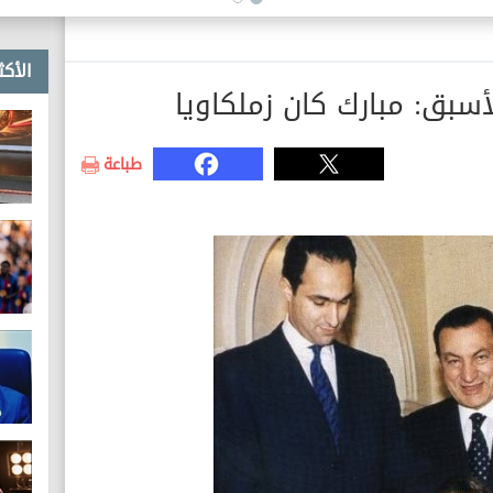
الأكث
أسبق: مبارك كان زملكاويا
طباعة