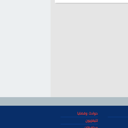
حوادث وقضايا
تليفزيون
محافظات