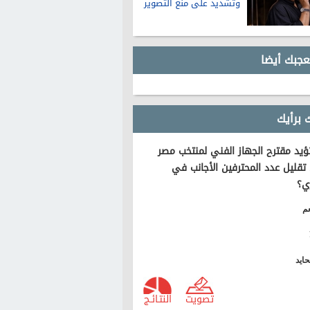
وتشديد على منع التصوير
عجبك أيضا
 برأيك
يد مقترح الجهاز الفني لمنتخب مصر
تقليل عدد المحترفين الأجانب في
ي؟
م
ايد
تصويت
النتـائـج