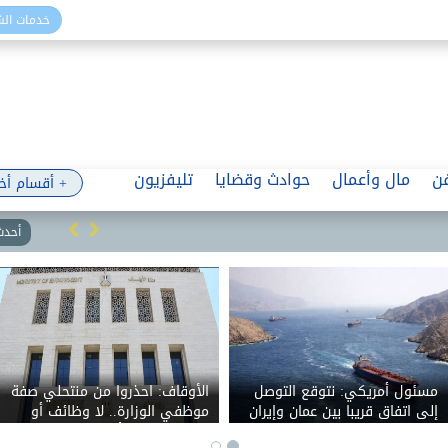
خدمات ال
ن
مال وأعمال
حوادث وقضايا
تليفزيون
+ أقسام أخ
أحدث 
مسئول أمريكي: نتوقع التوصل
الأوقاف: احذروا من منتحلي صفة
إلى اتفاق قريبا بين عمان وإيران
موظفي الوزارة.. لا وظائف أو
حول مضيق هرمز
تعيينات مقابل أموال