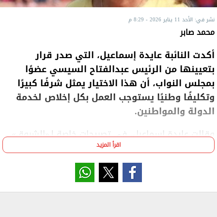
نشر في: الأحد 11 يناير 2026 - 8:29 م
محمد صابر
أكدت النائبة عايدة إسماعيل، التي صدر قرار
بتعيينها من الرئيس عبدالفتاح السيسي عضوًا
بمجلس النواب، أن هذا الاختيار يمثل شرفًا كبيرًا
وتكليفًا وطنيًا يستوجب العمل بكل إخلاص لخدمة
الدولة والمواطنين.
وقالت عايدة إسماعيل، في تصريحات خاصة لـ«الشروق»،
اقرأ المزيد
إن تعيينها بمجلس النواب مسئولية كبيرة تتمنى أن تكون
على قدرها، خاصة أن هذا التعيين جاء من الدولة للقيام
بدور تشريعي وخدمي مهم خلال المرحلة المقبلة.
وأضافت أنها تمتلك خبرات عملية ورياضية ومجتمعية
متعددة، تتطلع إلى توظيفها داخل البرلمان بما يخدم