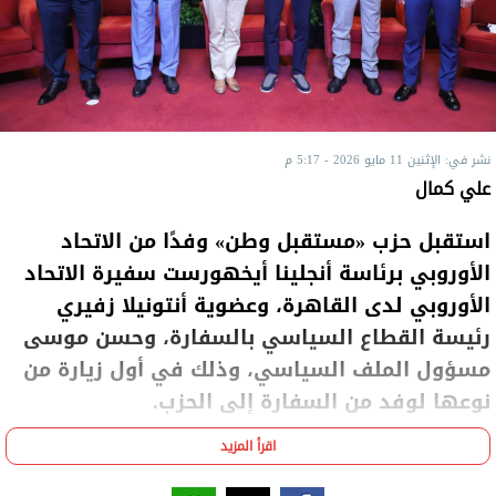
نشر في: الإثنين 11 مايو 2026 - 5:17 م
علي كمال
استقبل حزب «مستقبل وطن» وفدًا من الاتحاد
الأوروبي برئاسة أنجلينا أيخهورست سفيرة الاتحاد
الأوروبي لدى القاهرة، وعضوية أنتونيلا زفيري
رئيسة القطاع السياسي بالسفارة، وحسن موسى
مسؤول الملف السياسي، وذلك في أول زيارة من
نوعها لوفد من السفارة إلى الحزب.
اقرأ المزيد
جاء اللقاء بحضور النائب أحمد عبد الجواد نائب رئيس الحزب
وأمينه العام ورئيس هيئته البرلمانية بمجلس النواب،