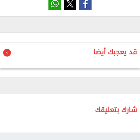
والنائب محمد الوحش نائب رئيس الحزب ووكيل مجلس
النواب، والنائب حسام الخولي نائب رئيس الحزب ورئيس
الهيئة البرلمانية للحزب بمجلس الشيوخ، والنائب أحمد
علاء الدين أمين سر لجنة العلاقات الخارجية بمجلس
النواب، والسفير عمرو عباس الأمين المساعد لأمانة
قد يعجبك أيضا
العلاقات الخارجية بالحزب.
وشهد اللقاء نقاشًا موسعًا حول أولويات الحزب
التشريعية خلال المرحلة المقبلة، ورؤيته لعدد من
مشروعات القوانين المطروحة حاليًا أمام مجلس النواب.
وأكد الحضور أن ما يقوم به الرئيس عبد الفتاح السيسي
من التعامل مع الملفات الشائكة داخل الدولة المصرية
شارك بتعليقك
والعمل على إيجاد حلول جذرية لها، يمثل حافزًا وقوة
دفع لجميع القوى السياسية.