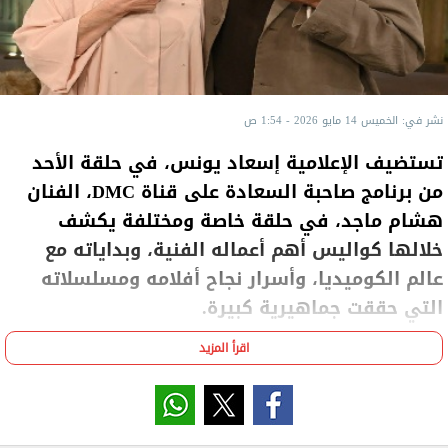
نشر في: الخميس 14 مايو 2026 - 1:54 ص
تستضيف الإعلامية إسعاد يونس، في حلقة الأحد
من برنامج صاحبة السعادة على قناة DMC، الفنان
هشام ماجد، في حلقة خاصة ومختلفة يكشف
خلالها كواليس أهم أعماله الفنية، وبداياته مع
عالم الكوميديا، وأسرار نجاح أفلامه ومسلسلاته
التي حققت جماهيرية كبيرة.
اقرأ المزيد
ويتحدث هشام ماجد، لأول مرة، عن تفاصيل شخصياته
المحببة للجمهور، وكواليس التعاون مع نجوم الكوميديا،
إلى جانب العديد من المواقف الطريفة والإنسانية.