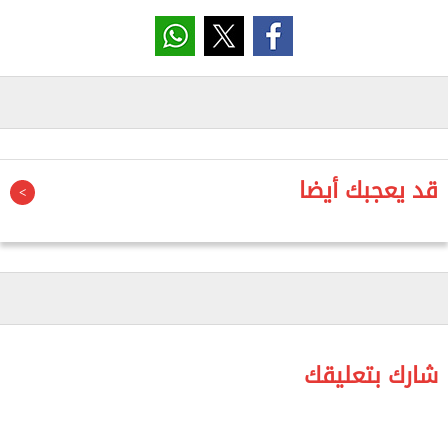
طارئة على هواتفهم المحمولة صادرة عن هيئة الأرصاد
الجوية الأمريكية National Weather Service، تحذر من
عواصف رعدية شديدة، مع تعليمات بالبقاء داخل مبانٍ
آمنة والابتعاد عن النوافذ، وسط مخاوف من رياح قد تصل
سرعتها إلى 80 ميلًا في الساعة.
وأشارت الصحيفة إلى أن التحذيرات تم رفعها لاحقًا إلى
قد يعجبك أيضا
مستوى "مراقبة إعصار" في مقاطعة جونسون بولاية
كانساس، حيث يقيم أفراد البعثة، بالتزامن مع تحذيرات
أشد خطورة في مقاطعة جاكسون بولاية ميزوري، التي
تضم مقر التدريبات، بما في ذلك الملعب الذي خاض فيه
المنتخب أول حصة تدريبية له يوم السبت.
وأضاف التقرير أن إعصارًا تم رصده في ولاية ميزوري، إلا
شارك بتعليقك
أنه لم يصل إلى مدينة كانساس سيتي بشكل مباشر، رغم
حالة القلق التي سادت داخل المعسكر الإنجليزي.