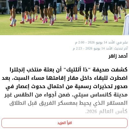
نشر في: الأحد 14 يونيو 2026 - 2:00 م
آخر تحديث: الأحد 14 يونيو 2026 - 2:23 م
أحمد زاهر
كشفت صحيفة "ذا أثلتيك" أن بعثة منتخب إنجلترا
اضطرت للبقاء داخل مقار إقامتها مساء السبت، بعد
صدور تحذيرات رسمية من احتمال حدوث إعصار في
مدينة كانساس سيتي، ضمن أجواء من الطقس غير
المستقر الذي يحيط بمعسكر الفريق قبل انطلاق
كأس العالم 2026.
اقرأ المزيد
وبحسب التقرير، تلقى لاعبو وطاقم منتخب إنجلترا رسائل