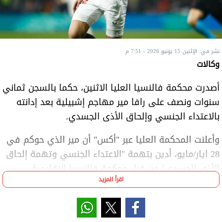
نشر في: الإثنين 15 يونيو 2026 - 7:51 م
وكالات
أصدرت محكمة فالنسيا العليا الاثنين، حكما بالسجن ثماني
سنوات ونصف على رافا مير مهاجم إشبيلية بعد إدانته
بالاعتداء الجنسي وإلحاق الأذى الجسدي.
وأعلنت المحكمة العليا عبر "أكس" أن مير الذي حوكم في
28 ايار/مايو، أدين بتهمة "الاعتداء الجنسي وتهمة إلحاق
الأذى الجسدي" من قبل محكمة فالنسيا الإقليمية،
اقرأ المزيد
مشيرة إلى أنه لا يزال من الممكن استئناف الحكم.
كما أدين متهم ثانٍ، وهو صديق للاعب، وحُكم عليه
بالسجن سنتين ونصف بتهمة الاعتداء الجنسي وجريمة