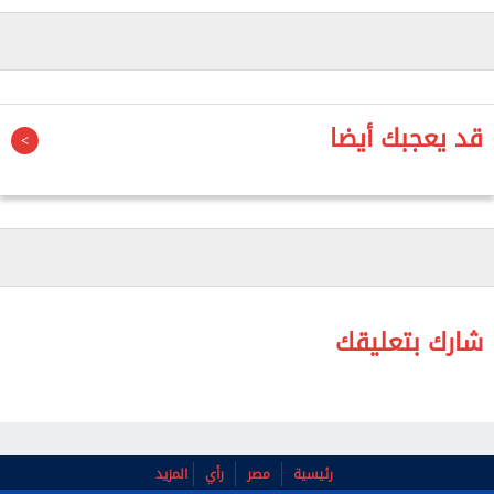
"الإساءة إلى السمعة"، بالإضافة إلى غرامة مالية بسيطة
لجريمة إلحاق الأذى الجسدي.
وأمرت المحكمة مير الذي دفع ببراءته، بدفع تعويض
قد يعجبك أيضا
للضحية قدره 64 ألف يورو (74 ألف دولار).
وقعت الاعتداءات في الأول من سبتمبر 2024، في منزل
اللاعب بمدينة بيتيرا في فالنسيا، بعدما التقى مير
وصديقه بامرأتين في ملهى ليلي.
مير، البالغ 28 عاما، تدرّج في أكاديمية فالنسيا للشباب،
شارك بتعليقك
وانضم إلى ولفرهامبتون في الدوري الإنكليزي الممتاز
عام 2018، قبل أن ينتقل إلى إشبيلية عام 2021. أُعير لاحقا
إلى فالنسيا في تموز/يوليو 2024.
أُلقي القبض على مير في الثاني من سبتمبر 2024،
رئيسية
مصر
رأي
المزيد
وأوقفه فالنسيا لمباراتين، وقضى موسم 2025-2026