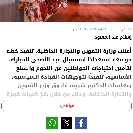
نشر في: السبت 16 مايو 2026 - 11:39 ص
إسلام عبد المعبود
أعلنت وزارة التموين والتجارة الداخلية، تنفيذ خطة
موسعة استعدادًا لاستقبال عيد الأضحى المبارك،
لتأمين احتياجات المواطنين من اللحوم والسلع
الأساسية، تنفيذًا لتوجيهات القيادة السياسية،
وتعليمات الدكتور شريف فاروق وزير التموين
والتجارة الداخلية، وذلك من خلال ضخ كميات كبيرة
من السلع واللحوم والدواجن، والتوسع في المنافذ
اقرأ المزيد
والمعارض، مع تكثيف الحملات الرقابية وغرف
العمليات على مدار الساعة طوال فترة العيد.