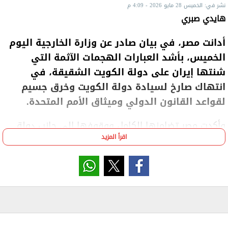
نشر في: الخميس 28 مايو 2026 - 4:09 م
هايدي صبري
أدانت مصر، في بيان صادر عن وزارة الخارجية اليوم
الخميس، بأشد العبارات الهجمات الآثمة التي
شنتها إيران على دولة الكويت الشقيقة، في
انتهاك صارخ لسيادة دولة الكويت وخرق جسيم
لقواعد القانون الدولي وميثاق الأمم المتحدة.
وأكدت مصر تضامنها الكامل ووقوفها إلى جانب دولة
اقرأ المزيد
الكويت الشقيقة في مواجهة هذه الاعتداءات السافرة
التي تهدد أمنها واستقرارها وسلامة مواطنيها، مشددة
على موقفها الثابت والراسخ بأن أمن واستقرار دولة
الكويت وكافة الدول الخليجية الشقيقة جزء لا يتجزأ من
الأمن القومي المصري والعربي.
كما أعربت مصر عن دعمها لكل الإجراءات والتدابير التي