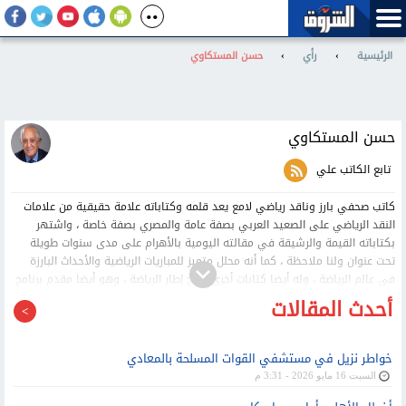
الرئيسية
›
رأي
›
حسن المستكاوي
حسن المستكاوي
تابع الكاتب علي
كاتب صحفي بارز وناقد رياضي لامع يعد قلمه وكتاباته علامة حقيقية من علامات
النقد الرياضي على الصعيد العربي بصفة عامة والمصري بصفة خاصة ، واشتهر
بكتاباته القيمة والرشيقة في مقالته اليومية بالأهرام على مدى سنوات طويلة
تحت عنوان ولنا ملاحظة ، كما أنه محلل متميز للمباريات الرياضية والأحداث البارزة
في عالم الرياضة ، وله أيضا كتابات أخرى خارج إطار الرياضة ، وهو أيضا مقدم برنامج
صالون المستكاوي في قناة مودرن سبورت ، وهو أيضا نجل شيخ النقاد الرياضيين ،
أحدث المقالات
الراحل نجيب المستكاوي.
خواطر نزيل في مستشفي القوات المسلحة بالمعادي
السبت 16 مايو 2026 - 3:31 م