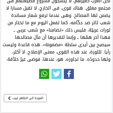
لكنّ العرب كغيرهم، لا ينسجون مشروع قطيعتهم فى
مجتمع مغلق. هناك قوى، فى الخارج، لا تقبل مسارا لا
يضمن لها المصالح. وهى عندما ترفع شعار مساندة
شعب ثائر ضد حكّامه، كما تفعل اليوم مع ما تختار من
ثورات عربيّة، فليس ذلك «تضامنا» مع شعب عربى ــ
فهذا آخر همّها ــ وإنما لتقديرها أن مآل مصالحها
سيصبح بين أيدى سلطة «مضمونة». هذه قاعدة وليست
رأيا. للثورة، عند هذه القوى، معنى الإصلاح، لا أكثر،
ولها حدودُه. ما تجاوزه، هو، عندها، فوضى غيرُ خلاّقة.
العودة الى الطاهر لبيب