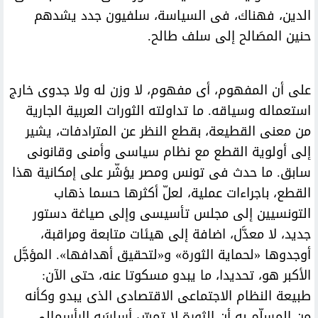
الدين، فهناك، فى السياسة، سلفيون جدد يشدهم
حنين المصَالح إلى سلف طالح.
على أن المفهوم، أى مفهوم، لا وزن له ولا جدوى خارج
استعماله وسياقه. ما تداولته الثورات العربية الجارية
من معنى القطيعة، بقطع النظر عن المترادفات، يشير
إلى أولوية القطع مع نظام سياسى وأمنى وقانونى
سابق. ما حدث فى تونس ومصر يؤشّر على إمكانية هذا
القطع، باجراءات عملية، لعلّ أكثرها حسما ذهاب
التونسيين إلى مجلس تأسيسى وإلى صياغة دستور
جديد، لا معدَّل، اضافة إلى هيئات متابعة ومراقبة،
أوجدوها «لحماية الثورة» و«لتحقيق أهدافها». المؤجَّل
الأكبر هو، تحديدا، ما يبدو مسكوتا عنه، حتى الآن:
طبيعة النظام الاجتماعى الاقتصادى الذى يبدو وكأنه
من المسلّم به أن الثورة لا تمسّ أساسَه الرأسمالى.