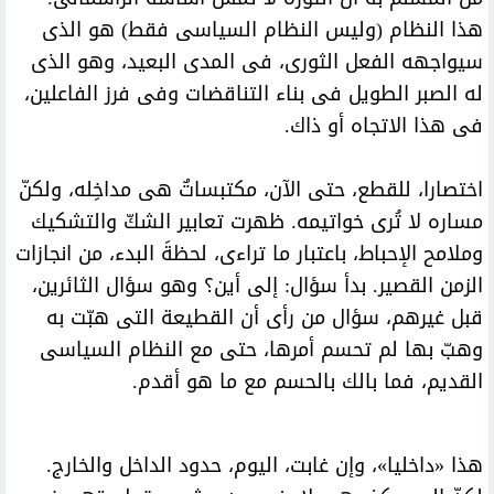
هذا النظام (وليس النظام السياسى فقط) هو الذى
سيواجهه الفعل الثورى، فى المدى البعيد، وهو الذى
له الصبر الطويل فى بناء التناقضات وفى فرز الفاعلين،
فى هذا الاتجاه أو ذاك.
اختصارا، للقطع، حتى الآن، مكتبساتٌ هى مداخِله، ولكنّ
مساره لا تُرى خواتيمه. ظهرت تعابير الشكّ والتشكيك
وملامح الإحباط، باعتبار ما تراءى، لحظةَ البدء، من انجازات
الزمن القصير. بدأ سؤال: إلى أين؟ وهو سؤال الثائرين،
قبل غيرهم، سؤال من رأى أن القطيعة التى هبّت به
وهبّ بها لم تحسم أمرها، حتى مع النظام السياسى
القديم، فما بالك بالحسم مع ما هو أقدم.
هذا «داخليا»، وإن غابت، اليوم، حدود الداخل والخارج.