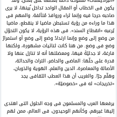
«البراديغمات» مفتوحة دائما بعضها على بعض، وقد
يكون فى الخطاب أو المقال الواحد تداخل ٌبينها، لا يرى
صاحبه حرجا فيه وإنما ثراء وروافدَ مُتآلفة. والمهم فى
هذا ما وراءه من رؤية تستبطن ماضيا لا ينقطع، ماضيا
يُرعبه «انقطاع السند». فى هذه الرؤية، لا يكون التحوّل
من وضع إلى وضع وإنما ارتدادُ وضع إلى وضع أو استمرارُ
وضع فى وضع. من هنا كانت ثنائيات مشهورة، ولكنها
فارغة، لا جدليّةَ فيها، ومعضلتها أنه لا تنازل عنها ولا
قدرة على حلّها: الماضى والحاضر، التراث والحداثة،
الأصالة والمعاصرة، الدين والعلم، الهوية والذوبان،
وهلّم جرّا. والغريب أن هذا العطب الثقافى يجد
«تخريجات» له فى «خصوصيّة».
يرفعها العرب والمسلمون فى وجه الحلول التى اهتدى
إليها غيرهم، وكأنهم الوحيدون، فى العالم، ممن لهم