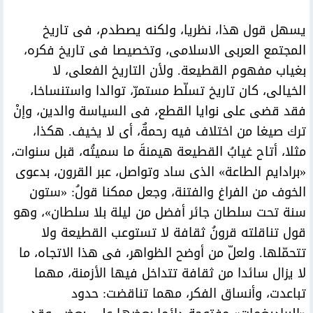
يسهل قول هذا، نظريا، ولكنه يصطدم، فى تاريخ
المجتمع العربى الاسلامى، وتخصيصا فى تاريخ فكره،
بغياب مفهوم القطيعة. ولأن التاريخ الفعلى، لا
الخيالى، كان تاريخ تسلّط مستمرّ، توالدا واستنساخا،
فقد قضى على نوايا القطع، فى السياسة والدين، وإنْ
ترك صيغا من اختلاف فيه رحمةٌ، أى لا يخيف. هكذا،
مثلا، أتاح غيابُ القطيعة هيمنةَ ما سميتُه، قبل سنوات،
«برادايم الطاعة» الذى ساد وتواصل، عبر القرون، بدعوى
الخوف من الفراغ والفتنة، وجعل ممكنا قولُ: «ستون
سنة تحت سلطان جائر أفضل من ليلة بلا سلطان»، وهو
قول تناقلته قرونُ ثقافة لا تستوعب القطيعة ولا
تتحمّلها. ولعلّ من أوضح الظواهر، فى هذا الاتجاه، ما
لا يزال سائدا من ثقافة تتداخل فيها الأزمنة، مهما
تباعدت، وأنساق الفكر، مهما تناقضت: حدود