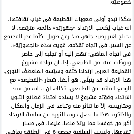
خصوصيّة.
هكذا تبدو أولى صعوبات القطيعة فى غياب ثقافتها.
إنه غياب يُكسب الارتداد «جهوزيّة» دائمة، متربّصة، لا
تحتاج لغير رصيد جاهز، منذ زمن طويل. كلّما عجز المجتمع
عن السير، فى اتجاه تقدّمه، قويت هذه «الجهوزيّة»،
فى اتجاه الماضى: تهجر إليه أو تجلبه إلى حاضر
وتوطّنه فيه. من الطبيعى، إذا، أن يواجه مشروعُ
القطيعة العربى ارتدادا كثّفه وسيّسه المنعطفُ الثورى.
هذا الارتداد قد يتبنّى، هو أيضا، شعار «القطيعة» مع
الوضع القائم. من الطبيعى، كذلك، أن يخاف من سند
الارتداد وقوّته مشروعٌ لا يسنده امتدادُ قطائعِ التنوير
ومتاريسه، إلاّ ما تناثر منه وتباعد فى الزمان والمكان
والذاكرة. هذا ما يجعل خوف الثورة من سلفية الارتداد
أكبر من خوفها مما يرتدّ منها، عليها، فى مسار
تقدمها. وليست السلفية محصورة فى العلاقة بماضى