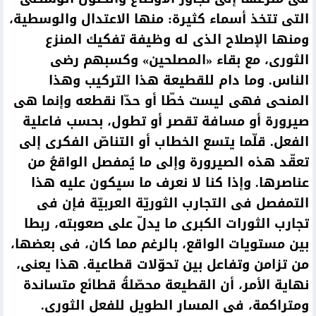
التى تتخذ أسماء كثيرة: منها الاعتدال والوسطية،
ومنها الإصلاح الذى له وظيفة تفكيك المنزع
الثورى، مع بقاء «المصلحين» وكسبهم رضى
الناس. وما دام للقطيعة هذا التركيب وهذا
المنحى فهى ليست خطّا أو حدّا نقطعه وإنما هى
صيرورة أو مسافة تقصر أو تطول، بحسب فاعلية
الفعل. قلّما يتسع الخطاب أو التناصّ الفكرى إلى
تعقّد هذه الصيرورة وإلى ما يُمفصل الواقعُ من
عناصرها. وإذا كنا لا نعرف ما سيكون عليه هذا
التمفصل فى التجارب الثوريّة العربيّة فإن فى
تجارب الثورات الكبرى ما يدلّ على صعوبته، ربطا
بين مستويات الواقع، بالرغم مما كان، فى بعضها،
من تزامن وتفاعل بين تحوّلات قطاعية. هذا يعنى،
نهاية الأمر، أن القطيعة محصّلةُ قطائع متساندة
ومتراكمة، فى المسار الطويل للفعل الثورى.