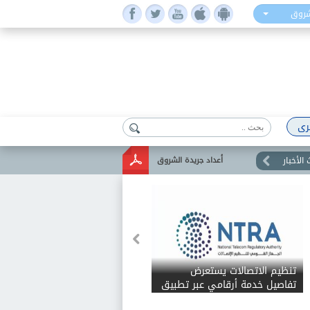
شروق
رى
الأخبار
أعداد جريدة الشروق
 الفلك: غرة ربيع الأول
تنظيم الاتصالات يستعرض
عة المقبلة..والمولد النبوي
تفاصيل خدمة أرقامي عبر تطبيق
My NTRA