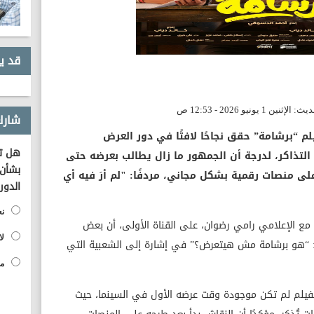
قد ي
شارك
م “برشامة” حقق نجاحًا لافتًا في دور العرض
هل تؤ
 التذاكر، لدرجة أن الجمهور ما زال يطالب بعرضه حتى
بشأن 
ى منصات رقمية بشكل مجاني، مردفًا: "لم أرَ فيه أي
الدور
نع
 مع الإعلامي رامي رضوان، على القناة الأولى، أن بعض
لا
: “هو برشامة مش هيتعرض؟” في إشارة إلى الشعبية التي
مح
الفيلم لم تكن موجودة وقت عرضه الأول في السينما، حيث