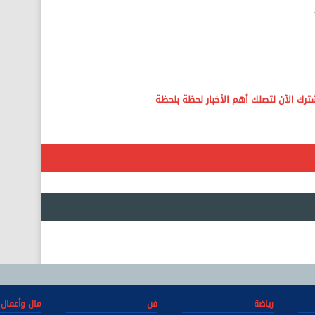
رياضة
فن
مال وأعمال