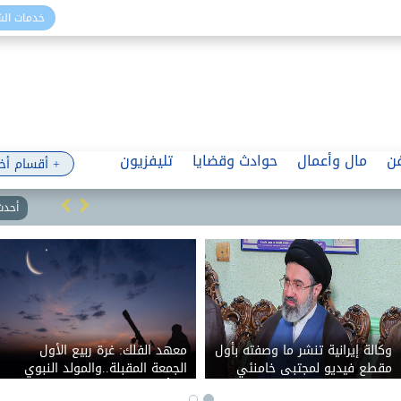
خدمات ال
ن
مال وأعمال
حوادث وقضايا
تليفزيون
+ أقسام أخ
أحدث 
ي تعلن استهداف مصفاة
وكالة إيرانية تنشر ما وصفته بأول
معهد
 أرامكو السعودية في
مقطع فيديو لمجتبى خامنئي
الجم
منذ بدء الحرب
25 أغسطس