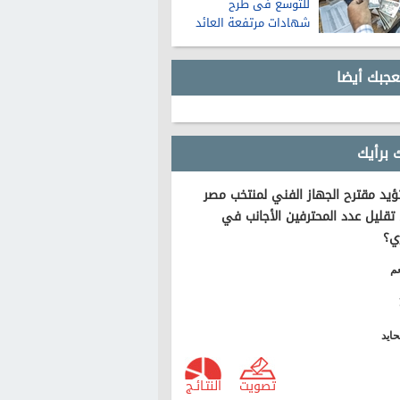
للتوسع فى طرح
شهادات مرتفعة العائد
عجبك أيضا
 برأيك
يد مقترح الجهاز الفني لمنتخب مصر
تقليل عدد المحترفين الأجانب في
ي؟
م
ايد
تصويت
النتـائـج