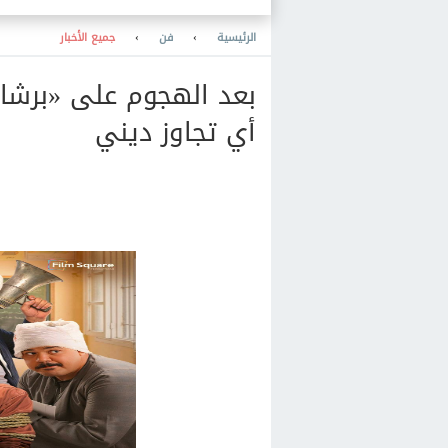
«حاجة تخض»
الرئيسية
›
فن
›
جميع الأخبار
بعد الهجوم على «برشامة
أي تجاوز ديني