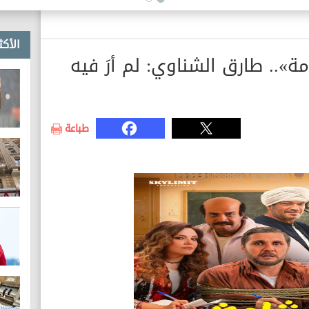
الأكث
».. طارق الشناوي: لم أرَ فيه
طباعة