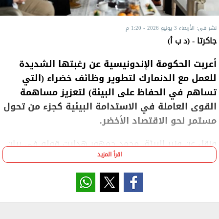
نشر في: الأربعاء 3 يونيو 2026 - 1:20 م
جاكرتا - (د ب أ)
أعربت الحكومة الإندونيسية عن رغبتها الشديدة
للعمل مع الدنمارك لتطوير وظائف خضراء (التي
تساهم في الحفاظ على البيئة) لتعزيز مساهمة
القوى العاملة في الاستدامة البيئية كجزء من تحول
مستمر نحو الاقتصاد الأخضر.
ونقل عن وزير البيئة، محمد جمهور هدايت قوله في بيان
اقرأ المزيد
في جاكرتا اليوم الأربعاء "يمكن أن تتعلم إندونيسيا من
الدنمارك توفير وظائف خضراء"، حسب وكالة أنتارا نيوز
الإندونيسية للأنباء اليوم الأربعاء.
وأدلى الوزير بهذا البيان خلال اجتماع مع سفير الدنمارك