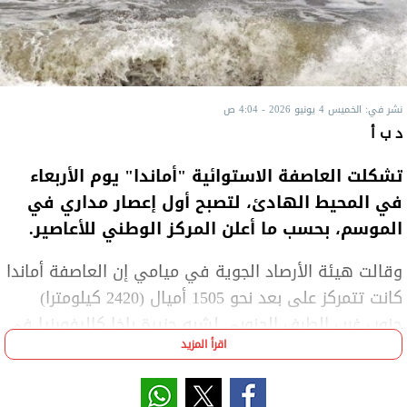
نشر في: الخميس 4 يونيو 2026 - 4:04 ص
د ب أ
تشكلت العاصفة الاستوائية "أماندا" يوم الأربعاء
في المحيط الهادئ، لتصبح أول إعصار مداري في
الموسم، بحسب ما أعلن المركز الوطني للأعاصير.
وقالت هيئة الأرصاد الجوية في ميامي إن العاصفة أماندا
كانت تتمركز على بعد نحو 1505 أميال (2420 كيلومترا)
جنوب غرب الطرف الجنوبي لشبه جزيرة باخا كاليفورنيا في
اقرأ المزيد
المكسيك. وبما أن مركز العاصفة في عرض البحر، فإنها لا
تشكل تهديدا مباشرا على اليابسة.