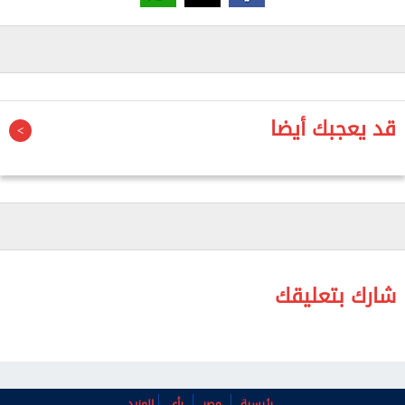
وقال خبراء الأرصاد إن سرعة الرياح القصوى المستمرة
للعاصفة بلغت 40 ميلا في الساعة (65 كيلومترا في
الساعة). ومن المتوقع أن تشتد العاصفة خلال الأيام
القليلة المقبلة قبل أن تضعف خلال عطلة نهاية الأسبوع.
قد يعجبك أيضا
وبدأ موسم الأعاصير في المحيط الهادئ في 15 مايو،
بينما انطلق موسم الأعاصير في المحيط الأطلسي يوم
الاثنين، دون تسجيل أي أعاصير حتى الآن في هذا الحوض
خلال العام الجاري.
شارك بتعليقك
رئيسية
مصر
رأي
المزيد