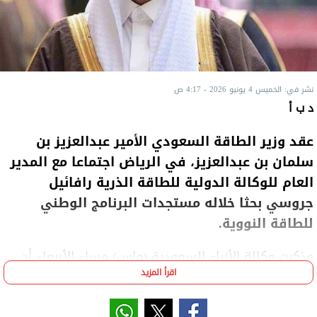
نشر في: الخميس 4 يونيو 2026 - 4:17 ص
د ب أ
عقد وزير الطاقة السعودي الأمير عبدالعزيز بن
سلمان بن عبدالعزيز، في الرياض اجتماعا مع المدير
العام للوكالة الدولية للطاقة الذرية رافائيل
جروسي بحثا خلاله مستجدات البرنامج الوطني
للطاقة النووية.
وذكرت وكالة الأنباء السعودية (واس) مساء الأربعاء أن
اقرأ المزيد
الاجتماع تناول "سبل تعزيز التعاون الفني والتقني،
وتطبيق أعلى المعايير الدولية للسلامة والأمن النوويين"،