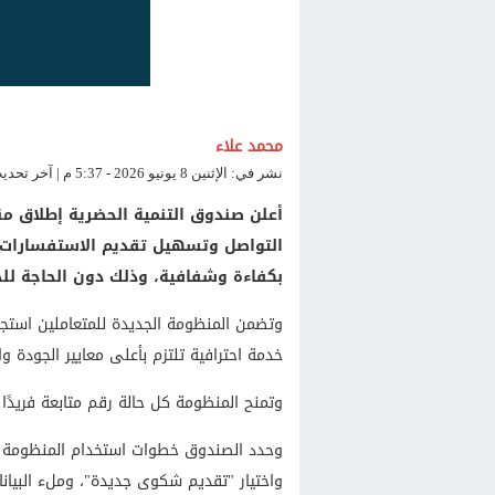
محمد علاء
نشر في: الإثنين 8 يونيو 2026 - 5:37 م | آخر تحديث: الإثنين 8 يونيو 2026 - 5:37 م
أعلن صندوق التنمية الحضرية إطلاق م
التواصل وتسهيل تقديم الاستفسارات وا
بكفاءة وشفافية، وذلك دون الحاجة ل
وتضمن المنظومة الجديدة للمتعاملين استج
خدمة احترافية تلتزم بأعلى معايير الجودة و
وتمنح المنظومة كل حالة رقم متابعة فريدًا 
وحدد الصندوق خطوات استخدام المنظومة عب
واختيار "تقديم شكوى جديدة"، وملء البيان