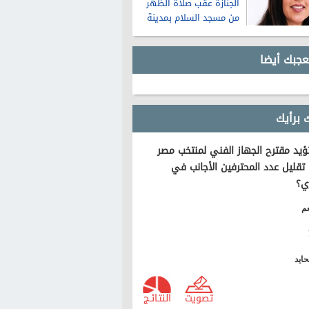
الجنازة عقب صلاة الظهر
من مسجد السلام بمدينة
نصر
عجبك أيضا
 برأيك
يد مقترح الجهاز الفني لمنتخب مصر
تقليل عدد المحترفين الأجانب في
ي؟
م
ايد
تصويت
النتـائـج