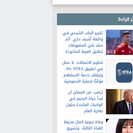
غدا 36 درجة
ر قراءة
تقرير الطب الشرعي في
واقعة أشرف داري: آثار
دماء على المضبوطات
تطابق العينة المأخوذة
من الشاكية
تنظيم الاتصالات: لا عطل
في تطبيق My NTRA..
وإيقاف خدمة الاستعلام
مؤقتًا لحماية الخصوصية
ترامب: من الممكن أن
تبدأ حياة الجحيم في
الولايات المتحدة بحلول
نهاية العام
وفاة سونيا كمال مذيعة
القناة الثالثة.. وتشييع