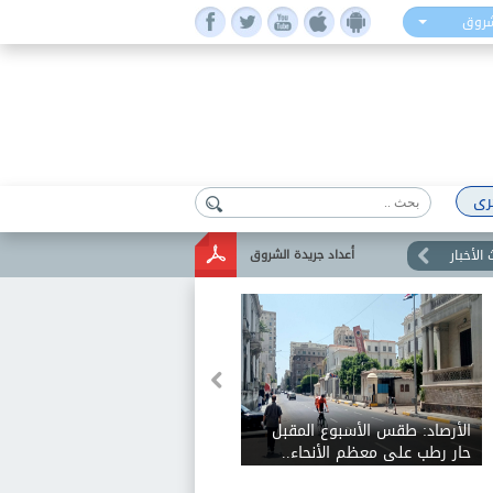
شروق
رى
الأخبار
أعداد جريدة الشروق
الأرصاد: طقس الأسبوع المقبل
حار رطب على معظم الأنحاء..
والعظمى على القاهرة الكبرى