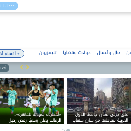
خدمات ال
ن
مال وأعمال
حوادث وقضايا
تليفزيون
+ أقسام أخ
أحدث 
غلق جزئى لشارع جامعة الدول
«أخطرناه بعودته للقاهرة»..
العربية بتقاطعه مع شارع شهاب
الزمالك يعلن رسميًا رفض رحيل
بالاتجاهين لمدة ٣ أيام لتوصيل
بيزيرا