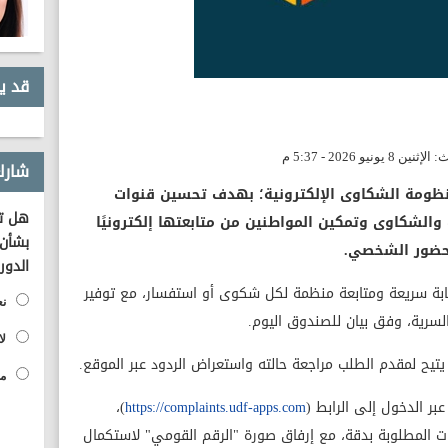
قد ي
شارك
نظومة الشكاوى الإلكترونية؛ بهدف تحسين قنوات
هل تؤ
لشكاوى وتمكين المواطنين من متابعتها إلكترونيًا
بشأن 
لحضور الشخصي.
الدور
ابة سريعة ومتابعة منظمة لكل شكوى أو استفسار، مع توفير
نع
السرية، وفق بيان للصندوق اليوم.
لا
يتيح لمقدم الطلب مراجعة حالته واستعراض الردود عبر الموقع.
مح
ر الدخول إلى الرابط (
https://complaints.udf-apps.com
)،
ات المطلوبة بدقة، مع إرفاق صورة "الرقم القومي" لاستكمال