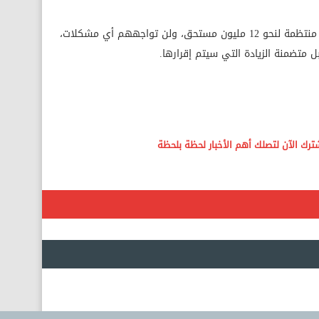
وشدد على أن صرف المعاشات يسير بصورة منتظمة لنحو 12 مليون مستحق، ولن تواجههم أي مشكلات،
متضمنة الزيادة التي سيتم إقرارها.