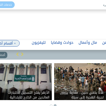
خدمات ال
ن
مال وأعمال
حوادث وقضايا
تليفزيون
+ أقسام أخ
أحدث 
عدنا بخفي حنين.. مغاربة يروون
الأزهر يفتح التسجيل لاختبارات
تجربة الهجرة إلى سبتة
العائدين من الخارج للابتدائية
والإعدادية.. الامتحانات 5 سبتمبر