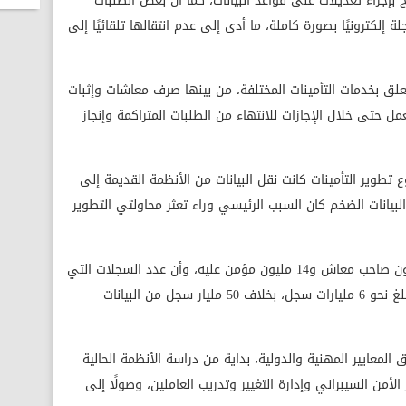
بإجراء تعديلات على قواعد البيانات، كما أن بعض الطلبات
لكترونيًا بصورة كاملة، ما أدى إلى عدم انتقالها تلقائيًا إلى
صدت نحو 450 ألف طلب يتعلق بخدمات التأمينات المختلفة، من بينها صرف معاشات وإثبات
عمل حتى خلال الإجازات للانتهاء من الطلبات المتراكمة وإنجاز
وير التأمينات كانت نقل البيانات من الأنظمة القديمة إلى
البيانات الضخم كان السبب الرئيسي وراء تعثر محاولتي التطوير
واستكمل أن الهيئة تضم بيانات نحو 12 مليون صاحب معاش و14 مليون مؤمن عليه، وأن عدد السجلات التي
تم تهجيرها من النظام القديم إلى الجديد بلغ نحو 6 مليارات سجل، بخلاف 50 مليار سجل من البيانات
المعايير المهنية والدولية، بداية من دراسة الأنظمة الحالية
 الأمن السيبراني وإدارة التغيير وتدريب العاملين، وصولًا إلى