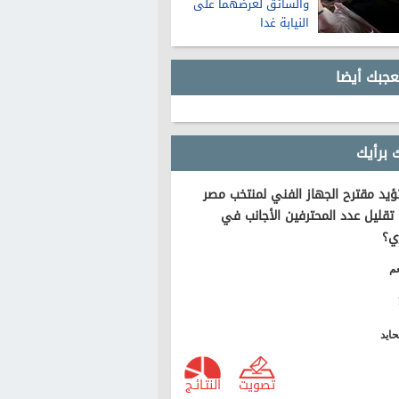
والسائق لعرضهما على
النيابة غدا
عجبك أيضا
 برأيك
يد مقترح الجهاز الفني لمنتخب مصر
تقليل عدد المحترفين الأجانب في
ي؟
م
ايد
تصويت
النتـائـج