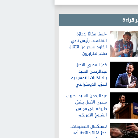
ر قراءة
«لسنا مكانًا لإجازة
التقاعد».. رئيس نادي
الخلود يسخر من انتقال
صلاح لطرابزون
فوز المصري الأصل
عبدالرحمن السيد
بالانتخابات التمهيدية
للحزب الديمقراطي
لمجلس الشيوخ في
عبدالرحمن السيد.. طبيب
ميشيجان
مصري الأصل يشق
طريقه إلى مجلس
الشيوخ الأمريكي
لاستكمال التحقيقات..
حجز فتاة واقعة أوبر