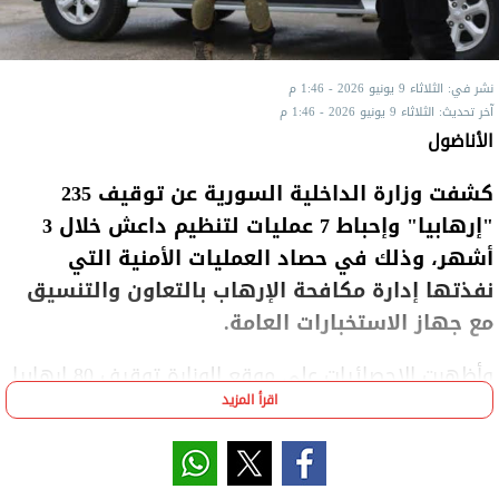
نشر في: الثلاثاء 9 يونيو 2026 - 1:46 م
آخر تحديث: الثلاثاء 9 يونيو 2026 - 1:46 م
الأناضول
كشفت وزارة الداخلية السورية عن توقيف 235
"إرهابيا" وإحباط 7 عمليات لتنظيم داعش خلال 3
أشهر، وذلك في حصاد العمليات الأمنية التي
نفذتها إدارة مكافحة الإرهاب بالتعاون والتنسيق
مع جهاز الاستخبارات العامة.
وأظهرت الإحصائيات على موقع الوزارة توقيف 80 إرهابيا
اقرأ المزيد
في مارس، و99 في إبريل، و56 في مايو.
كما بيّنت أنه جرى إحباط 7 عمليات إرهابية، وتفكيك 7
خلايا في حماة وحمص (وسط)، ودير الزور (شرق)، وحلب