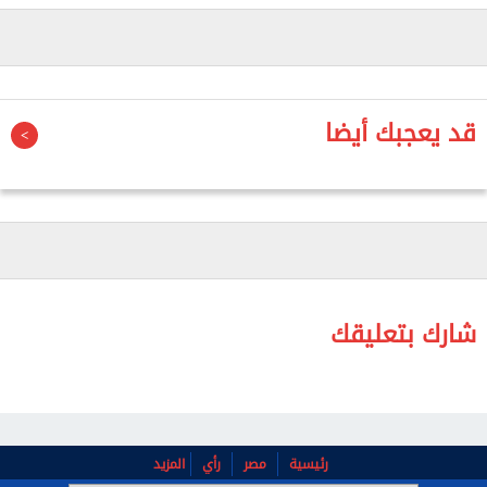
(شمال)، إضافة إلى العاصمة دمشق، وتوزعت المضبوطات
على 22 أداة تفجير، و25 سلاحا، و6 آليات، و67 أداة
إلكترونية.
قد يعجبك أيضا
أما عن جنسيات الموقوفين، فهم 198 سوريا، و37 أجنبيا،
وفق إحصائيات وزارة الداخلية.
وفي نوفمبر 2025، انضمت دمشق إلى التحالف الدولي
لمحاربة "داعش"، الذي تشكل بقيادة الولايات المتحدة
بالعام 2014، ونفذ عمليات عسكرية ضد التنظيم في
الجارتين سوريا والعراق، بمشاركة دول عديدة.
شارك بتعليقك
رئيسية
مصر
رأي
المزيد