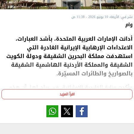
نشر في: الأربعاء 10 يونيو 2026 - 11:38 ص
وام
أدانت الإمارات العربية المتحدة، بأشد العبارات،
الاعتداءات الإرهابية الإيرانية الغادرة التي
استهدفت مملكة البحرين الشقيقة ودولة الكويت
الشقيقة والمملكة الأردنية الهاشمية الشقيقة
بالصواريخ والطائرات المسيّرة.
وأكدت وزارة الخارجية الإماراتية، في بيان لها، أن هذه
اقرأ المزيد
الاعتداءات الإرهابية تمثل انتهاكًا صارخًا لسيادة الدول
الثلاث الشقيقة، وتهديدًا لأمنها واستقرارها.
وأعربت الوزارة عن تضامن دولة الإمارات الكامل مع مملكة
البحرين ودولة الكويت والمملكة الأردنية الهاشمية،