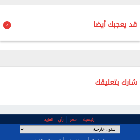
ودعمها لكل ما من شأنه حفظ أمنها واستقرارها.
وشن الحرس الثوري الإيراني، فجر اليوم الأربعاء، هجمات
قد يعجبك أيضا
بالصواريخ والمُسيَّرات ضد كل من البحرين والكويت والأردن،
وذلك بعد غارات أمريكية على إيران، ردًا ‌على إسقاط طائرة
⁠هليكوبتر من ⁠طراز «أباتشي» تابعة للجيش الأمريكي.
وأعلنت السلطات البحرينية إطلاق صافرات الإنذار في
البلاد، بعد إعلان الحرس الثوري عن استهدافه قاعدة
أمريكية في المنامة.
شارك بتعليقك
وأفادت وزارة الداخلية في بيان على منصة «إكس»: «تم
إطلاق صافرة الإنذار، نرجو من المواطنين والمقيمين
الهدوء والتوجه لأقرب مكان آمن، ومتابعة الأخبار عبر
القنوات الرسمية».
رئيسية
مصر
رأي
المزيد
كما أعلن الجيش الكويتي تصدي منظومات الدفاع الجوي