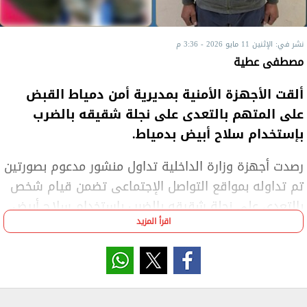
نشر في: الإثنين 11 مايو 2026 - 3:36 م
مصطفى عطية
ألقت الأجهزة الأمنية بمديرية أمن دمياط القبض
على المتهم بالتعدى على نجلة شقيقه بالضرب
بإستخدام سلاح أبيض بدمياط.
رصدت أجهزة وزارة الداخلية تداول منشور مدعوم بصورتين
تم تداوله بمواقع التواصل الإجتماعى تضمن قيام شخص
بالتعدى على نجلة شقيقه بالضرب بإستخدام سلاح أبيض
اقرأ المزيد
وإحداث إصابتها بدمياط.
بالفحص تبين أنه بتاريخ 6 مايو الجارى تبلغ لمركز شرطة
كفر سعد بحدوث مشاجرة بين طرف أول (عامل – برفقته
نجلته "سن 8"مصابة بجروح متفرقة) وطرف ثان (نجل