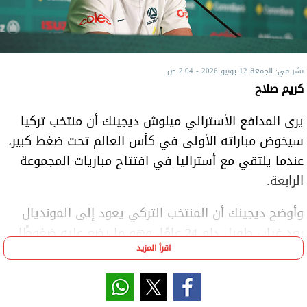
نشر في: الجمعة 12 يونيو 2026 - 2:04 ص
كريم صلاح
يرى المدافع الأسترالي ميلوش ديجينك أن منتخب تركيا
سيخوض مباراته الأولى في كأس العالم تحت ضغط كبير،
عندما يلتقي مع أستراليا في افتتاح مباريات المجموعة
الرابعة.
وأوضح ديجينك أن المنتخب التركي يعود إلى المونديال
بعد غياب طويل دام 24 عامًا، وهو ما يضع عليه ضغوطًا
اقرأ المزيد
إضافية في بداية مشواره بالبطولة.
وقال اللاعب في تصريحات صحفية: “أعتقد أن هناك الكثير
من الضغط على تركيا لأنها لم تظهر في كأس العالم