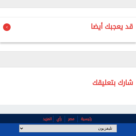
وأضاف أن هذه السنة شهدت تضامنًا واسعًا من الشعب
المصري والأحزاب السياسية مع حرية الصحافة، وانتهت
قد يعجبك أيضا
بإلغاء القانون الذي كان يقيد الصحافة، وصدور قانون
تنظيم الصحافة رقم 96 لسنة 1996، والذي اعتبره أفضل
نسبيًا رغم وجود بعض المشكلات، لكنه لبّى جزءًا من
طموحات الجماعة الصحفية.
وأشار إلى أن يوم 10 يونيو والذي يُحتفل به كيوم
الصحفيين، يعد من أبرز المحطات في تاريخ نضال الصحافة
شارك بتعليقك
المصرية من أجل الحرية.
وتابع أن النقابة بدأت احتفالاتها بهذه المناسبة، أمس
الأربعاء، على أن يكون الاحتفال الرئيسي الثلاثاء المقبل،
رئيسية
مصر
رأي
المزيد
حيث سيكرمون مجلس نقابة الصحفيين في عام 1995
سواء من الأعضاء الذين ما زالوا على قيد الحياة أو من