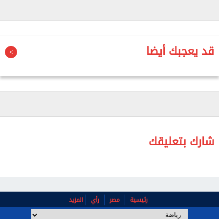
من عام 2023، بصفقة قُدرت بـ 60.8 مليون يورو.
شارك تونالي مع نيوكاسل في 110 مباراة، سجل 10
أهداف، وقدّم 10 تمريرات حاسمة.
قد يعجبك أيضا
شارك بتعليقك
رئيسية
مصر
رأي
المزيد