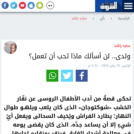
الرئيسية
›
رأي
›
ساره راشد
ساره راشد
ولدى.. لن أسألك ماذا تحب أن تعمل؟
الإثنين 26 يناير 2026 - 6:35 م
تحكى قصةٌ من أدب الأطفال الروسى عن نقّار
الخشب «شوكتوجان» الذى كان يلعب ويلهـو طوال
النهار؛ يطارد الفراش ويُخيف السحالى ويفعل أيَّ
شيءٍ إلا أن يساعد جدَّه، الذى كان يقضى يومه
فى معالجة أشجار الغابة، فينقر بمنقاره لحاءها