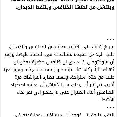
وينتشل من تحتها الخنافس ويلتقط الديدان.
• • •
ويومَ أغارت على الغابة سحابة من الخنافس والديدان،
طلب الجد من حفيده مساعدته فى القضاء عليها. ورغم
أن شوكتوجان لا يصدق أن خنافس صغيرة يمكن أن
تُهلك غابةً بكاملها، فإنه حاول مساعدة جدّه. وفور تعبه
طلب من جدّه استراحة، وذهب يطارد الفراشات مرة
أخرى، ثم قرر أن يطلب من الخفاش أن يعلمه اصطياد
الخنافس أثناء الطيران حتى لا يضطر إلى نقر لحاء
الأشجار.
• • •
التقى بالخفاش فوجد أن لديه أذنين هما عُدته فى