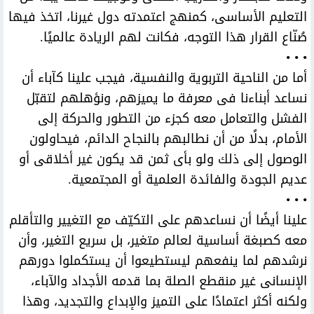
التعليم الأساسى، كمنهج اعتمدته دول غيرنا، اتخذ فيها
صُنّاع القرار هذا التوجه، فكانت لهم الريادة عالميًا.
• • •
أما من الناحية التربوية والنفسية، فيجب علينا كآباء أن
نساعد أبناءنا فى معرفة ما يميزهم، ونؤهلهم لتقبّل
الفشل والتعامل معه كجزء من التطور والحركة إلى
الأمام، بدلًا من أن نطالبهم بالنجاح الدائم، فيحاولون
الوصول إلى ذلك ولو بأى ثمن قد يكون غير أخلاقى أو
عديم الجودة والفائدة العلمية أو المجتمعية.
• • •
علينا أيضًا أن نساعدهم على التكيّف مع التغيير والتأقلم
معه كصبغة أساسية لعالم متغير، بل سريع التغير، وأن
نرشدهم لما ينفعهم ليستطيعوا أن يستكملوا دورهم
الإنسانى غير منقطع الصلة بما قدمه الأجداد والآباء،
ولكنه أكثر اعتمادًا على التميز والإبداع والتجديد، وهذا