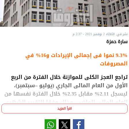
نشر في: الثلاثاء 2 نوفمبر 2021 - 2:37 م
سارة حمزة
9.3% نموا فى إجمالى الإيرادات و16% في
المصروفات
تراجع العجز الكلى للموازنة خلال الفترة من الربع
الأول من العام المالى الجاري (يوليو –سبتمبر)،
ليسجل 2.11% مقابل 2.35% خلال الفترة نفسها من
العام المالى الماضي، وذلك وفقا للتقرير الشهري
اقرأ المزيد
الصادر عن وزارة المالية اليوم.
وبحسب التقرير، ارتفع إجمالى الإيرادات بنحو 9.3% في
الربع الأول ليسجل 223.9 مليار جنيه، مقابل 204.7 مليار