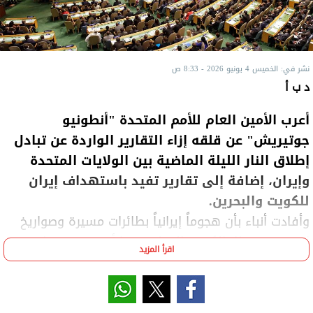
نشر في: الخميس 4 يونيو 2026 - 8:33 ص
د ب أ
أعرب الأمين العام للأمم المتحدة "أنطونيو
جوتيريش" عن قلقه إزاء التقارير الواردة عن تبادل
إطلاق النار الليلة الماضية بين الولايات المتحدة
وإيران، إضافة إلى تقارير تفيد باستهداف إيران
للكويت والبحرين.
وأفادت أنباء بأن هجوماً إيرانياً بطائرات مسيرة وصواريخ
استهدف مطار الكويت الدولي، مما أسفر عن مقتل
اقرأ المزيد
شخص واحد على الأقل وإصابة عدة أشخاص آخرين،
وتسبب أيضاً في تعليق الرحلات الجوية وتحويل مسارها.
ودعا جوتيريش، وفق ما صرح المتحدث باسم الأمم