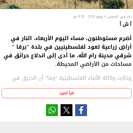
نشر في: الخميس 4 يونيو 2026 - 8:38 ص
أ ش أ
أضرم مستوطنون، مساء اليوم الأربعاء، النار في
أراضٍ زراعية تعود لفلسطينيين في بلدة "برقا "
شرقي مدينة رام الله، ما أدى إلى اندلاع حرائق في
مساحات من الأراضي المحيطة.
وذكرت وكالة الأنباء الفلسطينية "وفا" أن الحريق في
أراضي "برقا" تبعه اقتحام لقوات الاحتلال لمحيط
اقرأ المزيد
المنطقة، في وقت اعتبر فيه الأهالي أن ما جرى يأتي
ضمن سياسة تصعيد ميداني، وتوفير الحماية
للمستوطنين.
وفي السياق، اقتحمت قوات الاحتلال الإسرائيلي بلدة
"سنجل"، شمالي رام الله، وسط انتشار في عدد من