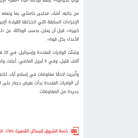
نوايا عدوانية»، وفقا لوكالة أنباء «مهر» الإيرا
من جانبه، أشاد، مجتبى خامنئي، بما وصفه بـ
الإجراءات السابقة التي اتخذتها القيادة ا
كبيرة»، قبل أن يعلن، بحسب الوكالة، عن «ت
الأعداء بكل قوة».
آلاف قتيل، وفي 8 أبريل الماضي، أعلنت واشنطن وطهران، وقفًا لإطلاق النار لمدة أسبوعين.
وأُجريت لاحقًا مفاوضات في إسلام آباد، لكن
أن الولايات المتحدة بدأت بفرض حصار على ا
جديدة من المفاوضات.
خدمة الشروق للرسائل القصيرة SMS.. اشترك الآن لتصلك أهم الأخبار لحظة بلحظة