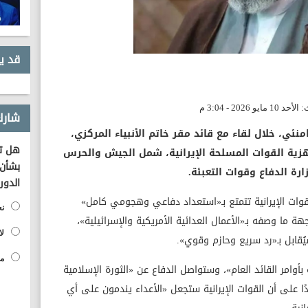
قد ي
شارك
نئي، خلال لقاء مع قائد مقر خاتم الأنبياء المركزي،
هل تؤ
هزية القوات المسلحة الإيرانية، شمل الجيش والحرس
بشأن 
ة الدفاع وقوات التعبئة.
الدور
لقوات الإيرانية تتمتع بـ«استعداد دفاعي وهجومي كامل»
نع
ما وصفه بـ«الأعمال العدائية الأمريكية والإسرائيلية»،
لا
ُقابل بـ«رد سريع وحازم وقوي».
مح
بأوامر القائد العام»، وستواصل الدفاع عن «الثورة الإسلامية
دًا على أن القوات الإيرانية ستجعل «الأعداء يندمون على أي