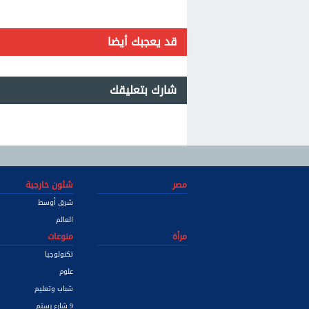
قد يعجبك أيضا
شارك بتعليقك
مصر
شئون خارجية
شرق أوسط
العالم
مرأة
منوعات
تكنولوجيا
علوم
شباب وتعليم
9 شارع رستم