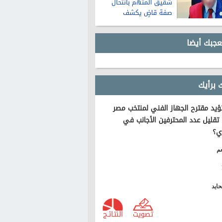
شقيق المتهم بانتحال
صفة قاضٍ يكشف
تفاصيل عن حياته قبل
الواقعة
عجبك أيضا
 برأيك
يد مقترح الجهاز الفني لمنتخب مصر
تقليل عدد المحترفين الأجانب في
ي؟
م
ايد
تصويت
النتـائـج