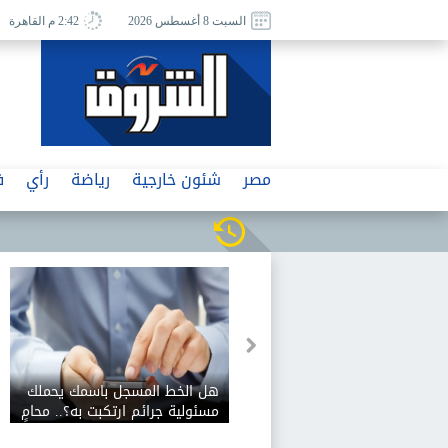
السبت 8 أغسطس 2026
2:42 م القاهرة
مصر
شئون خارجية
رياضة
رأي
ف
 إسرائيلي مستمر بلبنان..
هل الخط المسجل باسمك يحملك
ب بيروت في روما «دون
مسئولية جرائم ارتكبت به؟.. محامٍ
بالنقض يوضح الموقف القانوني