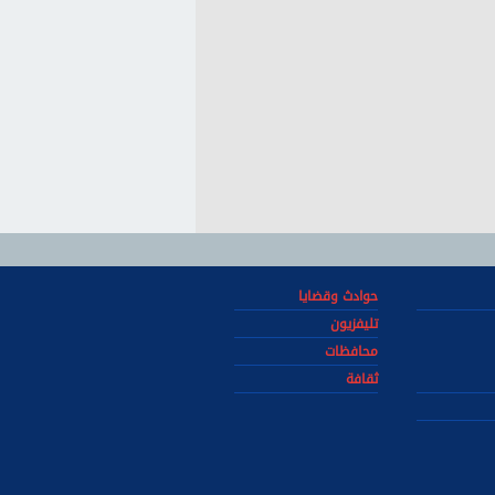
حوادث وقضايا
تليفزيون
محافظات
ثقافة