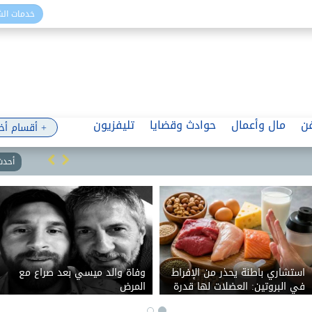
خدمات ال
ن
مال وأعمال
حوادث وقضايا
تليفزيون
+ أقسام أخ
أحدث 
استشاري باطنة يحذر من الإفراط
وفاة والد ميسي بعد صراع مع
في البروتين: العضلات لها قدرة
المرض
محدودة على الاستفادة منه