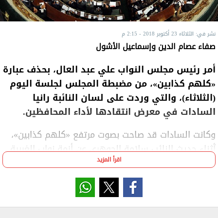
نشر في: الثلاثاء 23 أكتوبر 2018 - 2:15 م
صفاء عصام الدين وإسماعيل الأشول
أمر رئيس مجلس النواب علي عبد العال، بحذف عبارة
«كلهم كذابين»، من مضبطة المجلس لجلسة اليوم
(الثلاثاء)، والتي وردت على لسان النائبة رانيا
السادات في معرض انتقادها لأداء المحافظين.
وكانت السادات قد صاحت بصوت مرتفع «كلهم كذابين»،
أثناء حديث النائب سلامة الجوهري عن أزمة نواب الغربية
اقرأ المزيد
مع المحافظ، ورفضه طلبات نواب المحافظة للقاء
الأهالي، بحسب النائب.
وقال الجوهري في كلمته بالجلسة العامة إن المحافظ
يعتبر تلك اللقاءات من الدعاية الانتخابية للنواب.