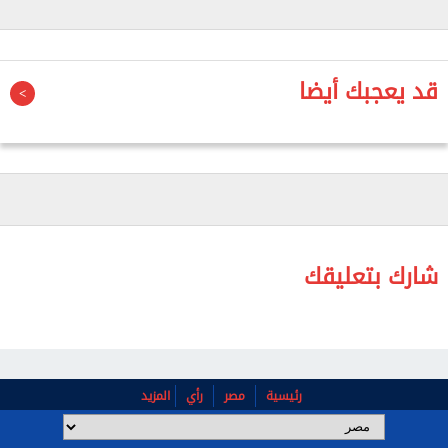
وزاد الجوهري: رئيس الجمهورية وجه بضرورة العمل في
الشارع، وألا ينتظر المحافظون في مكاتبهم المكيفة،
وعلينا الوقوف بحسم في وجه تلك الأفكار التي تؤثر
قد يعجبك أيضا
بالسلب على صورة الدولة لدى المواطنين.
وبدوره، قال رئيس المجلس علي عبد العال: «على
المحافظين الاستجابة للمواطنين، وأن يتواجدوا بجوارهم
في الشارع، في ضوء توجيهات السيد رئيس الجمهورية
بذلك».
شارك بتعليقك
رئيسية
مصر
رأي
المزيد