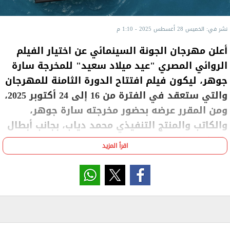
نشر في: الخميس 28 أغسطس 2025 - 1:10 م
أعلن مهرجان الجونة السينمائي عن اختيار الفيلم
الروائي المصري "عيد ميلاد سعيد" للمخرجة سارة
جوهر، ليكون فيلم افتتاح الدورة الثامنة للمهرجان
والتي ستعقد في الفترة من 16 إلى 24 أكتوبر 2025،
ومن المقرر عرضه بحضور مخرجته سارة جوهر،
والكاتب والمنتج التنفيذي محمد دياب، بجانب أبطال
الفيلم ومنتجيه.
اقرأ المزيد
ويأتي هذا الاختيار ليشكّل انطلاقة لرحلة الفيلم
السينمائية في مصر والعالم العربي، بعد عرضه الأول في
الدورة الأخيرة من مهرجان ترايبيكا السينمائي 2025، حيث
حصد ثلاث جوائز رفيعة: أفضل فيلم روائي دولي، أفضل
سيناريو دولي، وجائزة نورا إيفرون لأفضل مخرجة والتي