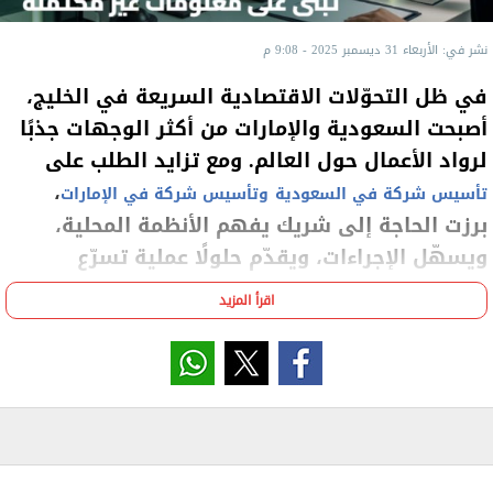
نشر في: الأربعاء 31 ديسمبر 2025 - 9:08 م
في ظل التحوّلات الاقتصادية السريعة في الخليج،
أصبحت السعودية والإمارات من أكثر الوجهات جذبًا
لرواد الأعمال حول العالم. ومع تزايد الطلب على
،
تأسيس شركة في السعودية
وتأسيس شركة في الإمارات
برزت الحاجة إلى شريك يفهم الأنظمة المحلية،
ويسهّل الإجراءات، ويقدّم حلولًا عملية تسرّع
الانطلاق.
اقرأ المزيد
أبشر بيزنس تقدّم هذا الدور بكفاءة. فهي ليست جهة
تنفيذية فحسب، بل مركز أعمال متكامل يوفّر حلول
تأسيس ذكية واستشارات قانونية وتجارية مصمّمة حسب
طبيعة كل مشروع. سواء كنت تستهدف السوق
السعودي أو تبحث عن مزايا
تأسيس شركة منطقة حرة في