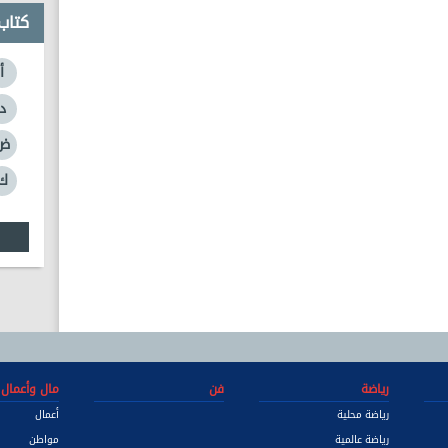
كتاب
أ
د
ض
ك
رياضة
فن
مال وأعمال
رياضة محلية
أعمال
رياضة عالمية
مواطن