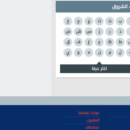
 الشروق
ب
ت
ث
ج
ح
خ
ذ
ر
ز
س
ش
ص
ط
ظ
ع
غ
ف
ق
ل
م
ن
ه
و
ي
اختر حرفا
حوادث وقضايا
تليفزيون
محافظات