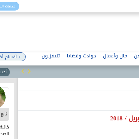
خدمات ال
ن
مال وأعمال
حوادث وقضايا
تليفزيون
+ أقسام أخ
أحدث 
تابع
/ 2018
كاتب
الصحا