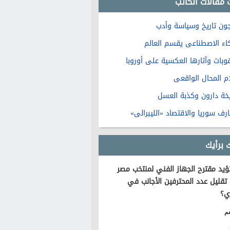
 مقالات الكاتب
ون تاريخ وسياسة وأدب
كاء الاصطناعى يقسم العالم
قوبات وآثارها العكسية على أوروبا
ام المحال الواقعى
خة دارون وكذبة العسل
رف سوريا والاقتصاد «الليبرالى»
 برأيك
يد مقترح الجهاز الفني لمنتخب مصر
تقليل عدد المحترفين الأجانب في
ي؟
م