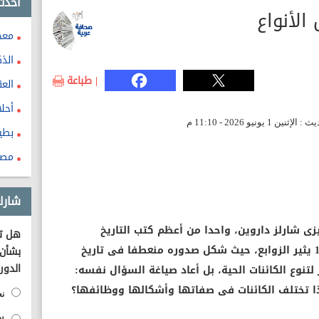
احدث
الأنواع
معج
الذ
| طباعة
الع
أحل
بطي
مصا
شارك
ليزى شارلز داروين، واحدا من أعظم كتب التاريخ
هل تؤ
الإنسانى، ولا يزال منذ صدوره عام 1859 يثير الزوابع، حيث شكل صدوره منعطفا فى تاريخ
بشأن 
الدور
لتنوع الكائنات الحية، بل أعاد صياغة السؤال نفسه:
ذا تختلف الكائنات فى صفاتها وأشكالها ووظائفها؟
نع