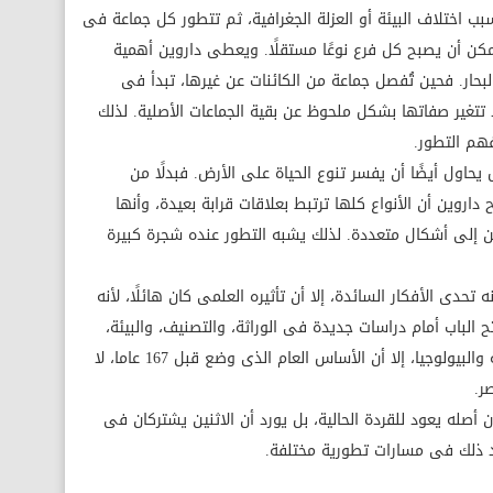
ب اختلاف البيئة أو العزلة الجغرافية، ثم تتطور كل جماعة فى
مكن أن يصبح كل فرع نوعًا مستقلًا. ويعطى داروين أهمية
والبحار. فحين تُفصل جماعة من الكائنات عن غيرها، تبدأ فى
تتغير صفاتها بشكل ملحوظ عن بقية الجماعات الأصلية. لذلك
فهم التطور.
 يحاول أيضًا أن يفسر تنوع الحياة على الأرض. فبدلًا من
ح داروين أن الأنواع كلها ترتبط بعلاقات قرابة بعيدة، وأنها
إلى أشكال متعددة. لذلك يشبه التطور عنده شجرة كبيرة
تحدى الأفكار السائدة، إلا أن تأثيره العلمى كان هائلًا، لأنه
ح الباب أمام دراسات جديدة فى الوراثة، والتصنيف، والبيئة،
والسلوك. وعلى الرغم من تطور علم الوراثة والبيولوجيا، إلا أن الأساس العام الذى وضع قبل 167 عاما، لا
ر.
ن أصله يعود للقردة الحالية، بل يورد أن الاثنين يشتركان فى
 ذلك فى مسارات تطورية مختلفة.