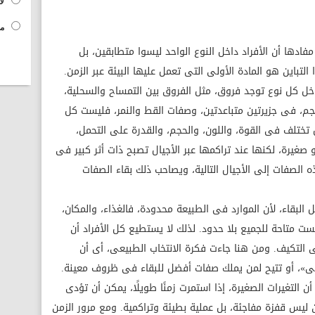
لا
مح
ادها أن الأفراد داخل النوع الواحد ليسوا متطابقين، بل
لتباين هو المادة الأولى التى تعمل عليها البيئة عبر الزمن.
 كل نوع توجد فروق، مثل الفروق بين التمساح والسحلية،
جم، فى جزيرتين متباعدتين، وصفات القط والنمر، فليست كل
بل تختلف فى القوة، واللون، والحجم، والقدرة على التحمل،
غيرة، لكنها عند تراكمها عبر الأجيال تصبح ذات أثر كبير فى
ذه الصفات إلى الأجيال التالية، ويصاحب ذلك بقاء الصفات
البقاء، لأن الموارد فى الطبيعة محدودة، فالغذاء، والمكان،
ت متاحة للجميع بلا حدود. لذلك لا يستطيع كل الأفراد أن
لى التكيف. ومن هنا جاءت فكرة الانتخاب الطبيعى، أى أن
بقى»، أو تتيح لمن يملك صفات أفضل للبقاء فى ظروف معينة.
 التغيرات الصغيرة، إذا استمرت زمنًا طويلًا، يمكن أن تؤدى
 ليس قفزة مفاجئة، بل عملية بطيئة وتراكمية. ومع مرور الزمن