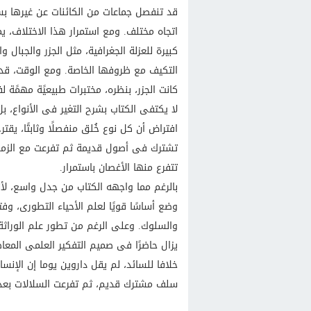
قد تنفصل جماعات من الكائنات عن غيرها بسب
اتجاه مختلف. ومع استمرار هذا الاختلاف، ي
كبيرة للعزلة الجغرافية، مثل الجزر والجبال 
التكيف مع ظروفها الخاصة. ومع الوقت، قد 
كانت الجزر، بنظره، مختبرات طبيعيًة مهمًة ل
لا يكتفى الكتاب بشرح التغير فى الأنواع، بل
افتراض أن كل نوع خُلق منفصلًا وثابتًا، يقتر
تشترك فى أصول قديمة ثم تفرعت مع الزمن 
تتفرع منها الأغصان باستمرار.
بالرغم مما واجهه الكتاب من جدل واسع، لأنه 
وضع أساسًا قويًا لعلم الأحياء التطورى، وفت
يزال حاضرًا فى صميم التفكير العلمى المعاص
خلافا للسائد، لم يقل داروين يوما إن الإنسا
سلف مشترك قديم، ثم تفرعت السلالات بعد