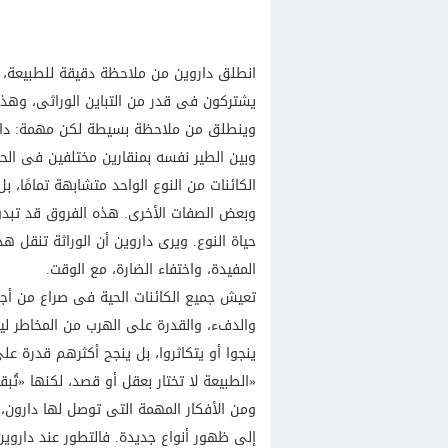
انطلق داروين من ملاحظة دقيقة للطبيعة، مف
يشتركون فى قدر من التباين الوراثى، وهذا ا
وينطلق من ملاحظة بسيطة لكن مهمة: داخل
وبين الطير نفسه بمنقارين مختلفين فى الح
الكائنات من النوع الواحد متشابهة تمامًا، 
وبعض الصفات الأخرى. هذه الفروق قد تبدو ص
حياة النوع. ويرى داروين أن الوراثة تنقل ه
المفيدة، واختفاء الضارة، مع الوقت.
تعيش جميع الكائنات الحية فى صراع من أجل 
والدفء، والقدرة على الهرب من المخاطر ليس
ينجوا أو يتكاثروا، بل ينجح أكثرهم قدرة ع
«الطبيعة لا تختار بعقل أو قصد، لكنها «تُ
ومن الأفكار المهمة التى توصل لها دارون، أن
إلى ظهور أنواع جديدة. فالتطور عند داروين