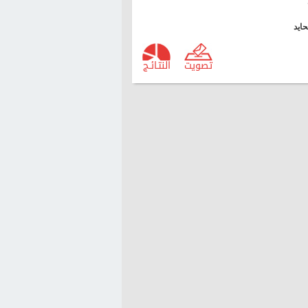
ايد
تصويت
النتـائـج