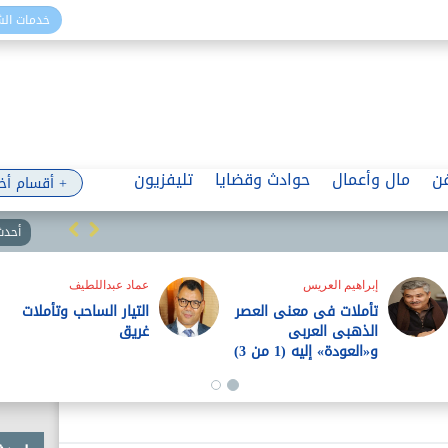
خدمات ال
ن
مال وأعمال
حوادث وقضايا
تليفزيون
+ أقسام أخ
أحدث 
إبراهيم العريس
عماد عبداللطيف
تأملات فى معنى العصر
التيار الساحب وتأملات
الذهبى العربى
غريق
و«العودة» إليه (1 من 3)