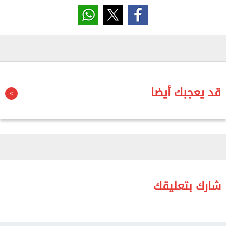
المشرفة على انتخابات التجديد النصفي وسكرتير
عام النقابة جمال عبدالرحيم.
وتضمنت الموافقة:
تعديل لائحة القيد لغلق الأبواب الخليفة أمام الانضمام
إلى النقابة، مخاطبة الهيئة الوطنية للصحافة بتحويل بدل
قد يعجبك أيضا
الزملاء في الصحف القومية إلى نقابة الصحفيين.
وافقت الجمعية العمومية، على إعداد لائحة مالية موحدة
لأجور الصحفيين في المؤسسات الصحفية القومية، وعدم
قبول قيد الحاصلين على شهادة التعليم المفتوح، عدا
الحاصلين على الثانوية العامة أو الأزهرية.
شارك بتعليقك
وافقت على اتخاذ الإجراءات اللازمة للتصدي للكيانات
العمالية الموازية، وإحالة رؤساء مجالس إدارات الصحف
ورؤساء التحرير إلى التأديب في حالة فصلهم الصحفيين