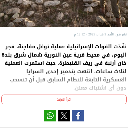
نشر في: الأحد 9 فبراير 2025 - 12:12 م
نفّذت القوات الإسرائيلية عملية توغل مفاجئة، فجر
اليوم، في محيط قرية عين النورية شمال شرق بلدة
خان أرنبة في ريف القنيطرة، حيث استمرت العملية
لثلاث ساعات، انتهت بتدمير إحدى السرايا
العسكرية التابعة للنظام السابق قبل أن تنسحب
دون أي اشتباك معلن.
اقرأ المزيد
وبحسب بيان للمرصد السوري لحقوق الإنسان، يأتي هذا
التوغل في سياق التحركات العسكرية الإسرائيلية
المتكررة داخل الأراضي السورية، والتي تستهدف مواقع
ذات طابع عسكري.