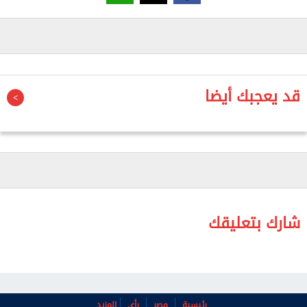
وفق وكالة الصحافة الفرنسية.
وشدد ماكرون، على الأهمية الكبيرة لمحاولة إيجاد سبل
للتعاون.
قد يعجبك أيضا
وأعلن ماكرون أيضا أن زيلينسكي سيشارك في جلسة
أخرى مقررة الثلاثاء، وقال: "هذا مهم جدا لنا، لأنه يجب
إعادة تحقيق التقارب داخل مجموعة السبع دعما لأوكرانيا
في مختلف جوانب الحرب"، وذلك في إشارة إلى الخلافات
بين الأوروبيين وواشنطن حول هذا الملف.
شارك بتعليقك
رئيسية
مصر
رأي
المزيد