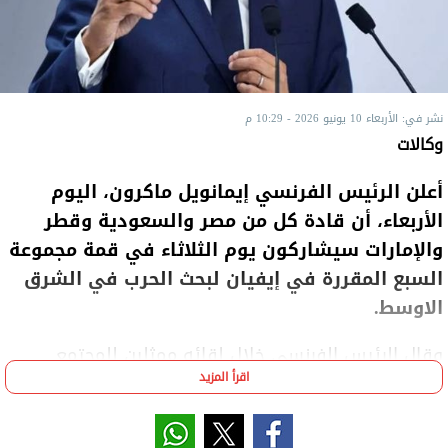
نشر في: الأربعاء 10 يونيو 2026 - 10:29 م
وكالات
أعلن الرئيس الفرنسي إيمانويل ماكرون، اليوم
الأربعاء، أن قادة كل من مصر والسعودية وقطر
والإمارات سيشاركون يوم الثلاثاء في قمة مجموعة
السبع المقررة في إيفيان لبحث الحرب في الشرق
الاوسط.
وقال الرئيس الفرنسي خلال لقائه ممثلين للمجتمع
اقرأ المزيد
المدني في الإليزيه: «النقاش سيتناول إغلاق مضيق
هرمز والذي له تأثير فعلي على اقتصاداتنا بسبب الارتفاع
الكبير في أسعار المحروقات، والمفاوضات حول إيران»،