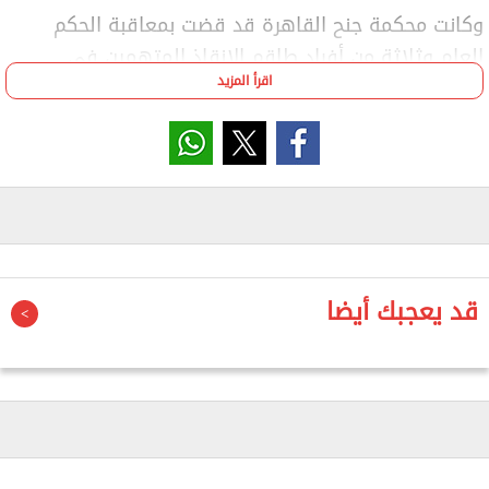
وكانت محكمة جنح القاهرة قد قضت بمعاقبة الحكم
العام وثلاثة من أفراد طاقم الإنقاذ المتهمين في
اقرأ المزيد
القضية بالحبس لمدة ثلاث سنوات، مع كفالة قدرها 10
آلاف جنيه لكل متهم.
كما تضمن الحكم تغريم رئيس الاتحاد المصري للسباحة،
ياسر إدريس، وأعضاء مجلس إدارة الاتحاد، والمدير
التنفيذي، ورئيس لجنة المسابقات، ومدير بطولة
الجمهورية للسباحة، مبلغ 5 آلاف جنيه لكل منهم، بعد
إدانتهم بالإهمال والتقصير، مع براءتهم من تهمة القتل
قد يعجبك أيضا
الخطأ.
وخلال الجلسات السابقة، حرصت فاتن إبراهيم، والدة
السباح الراحل يوسف محمد، على حضور جميع جلسات
محاكمة المتهمين، رافعة صورة نجلها أمام محكمة جنح
مدينة نصر، في مشهد غلبت عليه حالة من الحزن الشديد.