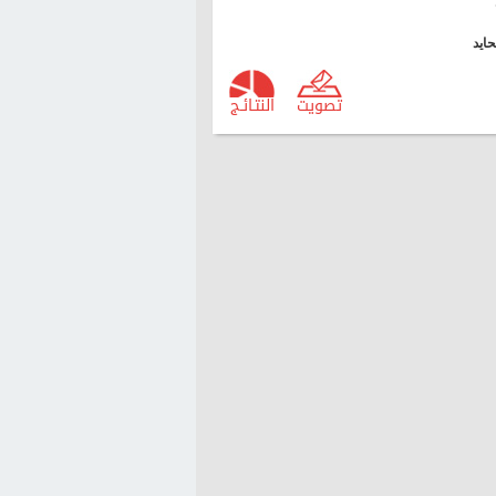
ايد
تصويت
النتـائـج