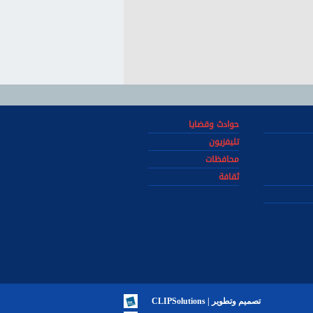
حوادث وقضايا
تليفزيون
محافظات
ثقافة
تصميم وتطوير | CLIPSolutions