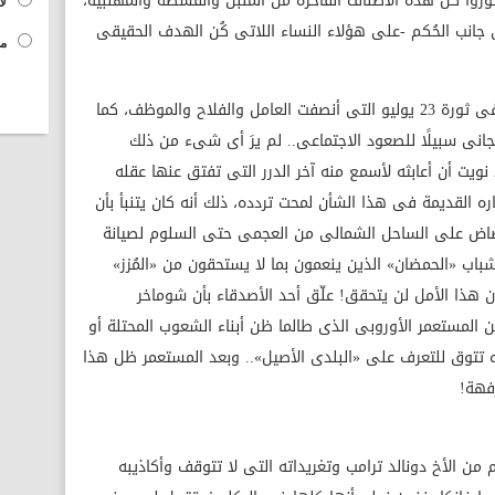
وزوا كل هذه الأصناف الفاخرة من الملبن والقشطة والمهلبية،
لا
ى جانب الحُكم -على هؤلاء النساء اللاتى كُن الهدف الحقيقى
مح
من الواضح أن مخ شوماخر قد لسع ولم ير فى ثورة 23 يوليو التى أنصفت العامل والفلاح والموظف، كما
نى سبيلًا للصعود الاجتماعى.. لم يرَ أى شىء من ذلك
يت أن أعابثه لأسمع منه آخر الدرر التى تفتق عنها عقله
ره القديمة فى هذا الشأن لمحت تردده، ذلك أنه كان يتنبأ بأن
اض على الساحل الشمالى من العجمى حتى السلوم لصيانة
اب «الحمضان» الذين ينعمون بما لا يستحقون من «المُزز»
أن هذا الأمل لن يتحقق! علّق أحد الأصدقاء بأن شوماخر
 المستعمر الأوروبى الذى طالما ظن أبناء الشعوب المحتلة أو
ه تتوق للتعرف على «البلدى الأصيل».. وبعد المستعمر ظل هذا
رفهة!
 من الأخ دونالد ترامب وتغريداته التى لا تتوقف وأكاذيبه