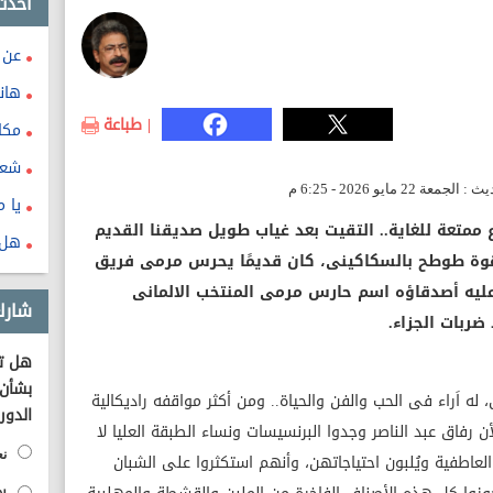
احدث
عن 
هان
| طباعة
مكا
شعور
يا م
ممتعة للغاية.. التقيت بعد غياب طويل صديقنا القديم
هل ي
وة طوطح بالسكاكينى، كان قديمًا يحرس مرمى فريق
ليه أصدقاؤه اسم حارس مرمى المنتخب الالمانى
شارك
ربات الجزاء.
هل تؤ
بشأن 
له اَراء فى الحب والفن والحياة.. ومن أكثر مواقفه راديكالية
الدور
وليو ما قامت إلا لأن رفاق عبد الناصر وجدوا البرنسيسات ونساء الطبقة العليا لا
نع
عاطفية ويُلبون احتياجاتهن، وأنهم استكثروا على الشبان