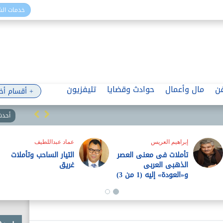
خدمات ال
ن
مال وأعمال
حوادث وقضايا
تليفزيون
+ أقسام أخ
أحدث 
إبراهيم العريس
عماد عبداللطيف
تأملات فى معنى العصر
التيار الساحب وتأملات
الذهبى العربى
غريق
و«العودة» إليه (1 من 3)