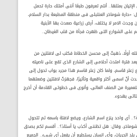
الإتيان بمثلها.. أنتم تعرفون طبعًا أننى أمتلك حارة تحمل
 «حارة شوماخر العنتبلى فى منطقة المطبعة بدار السلام،
ن وجدت الامر لا يختلف، أرض زراعية صعدت بها الأبنية
م على الشوارع التى ظهرت فجأة من قلب الغيطان..
ته أولًا، ذهبتُ إلى محسن الخطاط فكتب لى لافتتين من
بعد فترة امتدت أحلامى إلى الشارع الذى تقع على ناصيته
رع زعتر قاسم، ولما كان زعتر قاسم هذا مجرد بواب تحول إلى
 أنّ اسمى أكثر واقعية وتأثيرًا، فجهزتُ لافتتين وضعتهما
بتعميرة من الصنف العالى، وأنوى فى خطوتى القادمة أن أخرج
تاتى بهدوء.
.. أى واحد ينزع اسم الشارع، ويضع لافتة باسمه ثم تتحول
 شوماخر، وقال: هل تظننى أكذب يا أستاذ؟.. أقسم لكم بصدق
 بلد الحريات، وأى انسان يستطيع أن يفعل أى شىء.. الجميع