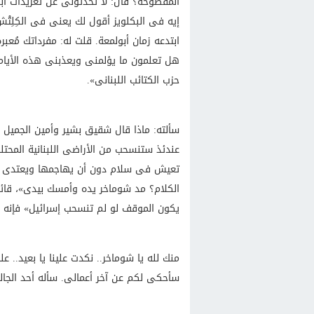
المفضوحة؟ قال: لا تحدثونى عن تغريدات أبو
إيه فى البكلويز أقول لك يعنى فى الكِلِتْش
ابتدعه زمان أبولمعة. قلت له: مفرداتك مُعبر
هل تعلمون ما يؤلمنى ويعذبنى هذه الأيام؟
حزب الكتائب اللبنانى».
سألته: ماذا قال شقيق بشير وأمين الجميل أ
عندئذ ستنسحب من الأراضى اللبنانية المحتل
تعيش فى سلام دون أن يهاجمها ويعتدى علي
الكلام؟ مد شوماخر يده وأمسك بيدى»، قائلًا
يكون الموقف لو لم تنسحب إسرائيل» فإنه ق
منك لله يا شوماخر.. نكدت علينا يا بعيد..
سأحكى لكم عن آخر أعمالى. سأله أحد الجالس