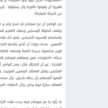
«البسكويت» الذين تربوا فى السرايات أن يح
فقرروا أن يقوموا بالثورة وأن يستولوا - إل
من الحركة المباركة!
وسّعت الطبقة الوسطى وجعلت التعليم المجا
واستسلم لتفسيره الخزعبلى، ومع ذلك فقد نو
الألمعى. عندما حاولت أن أختبر إخلاصه لأفكا
قوى مجتمعية جديدة تتلمظ وتستعد للانقض
نسائه «الحلويات» ممن وصفهم شوماخر بالشب
الفاخرة.. غير أن الانتظار طال، ومن الواضح 
العنتبلى يتمثل المعتقد الشعبى الموروث عن
أقنعوا أنفسهم بأن رجاله باردون، وأن نساء
المعتقد ساريًا فيما يخص رجال الطبقات الم
ما رأيك يا عم شوماخر فيما يحدث هذه الأيام