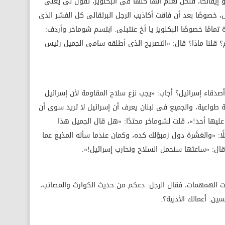
 إيفانكا، فنحن نعلم أنها كلها فى البكلويز، تقول لى يعنى
، خصوصًا بعد أن فاقت أكاذيب الرجل البرتقالى كل الفشر الذى
ة تمامًا خصوصًا البكلويز يا أخ عنتبلى. ابتسم شوماخر وأردف:
 قلنا ماذا؟ قال: «التصريح الذى أطلقه سامى الجميل رئيس
صدقاء إسرائيل؟ أجاب: «يجب نزع سلاح المقاومة لأن إسرائيل
ة طواعية، والجميع فى لبنان يعرف أن إسرائيل لا تريد سوى أن
ها أحد!»، قلت لشوماخر محتدًا: «هل قال الجميل هذا
: «والعَشَرة دول زمبؤلك كده، وكمان عندما سأله المذيع عما
ال: «ساعتها سنحمل السلاح ونحارب إسرائيل!».
 علت الهمهمات، فقال الرجل: دعكم من حديث الكوارث والمصائب،
ين: أعمالك الأدبية؟.