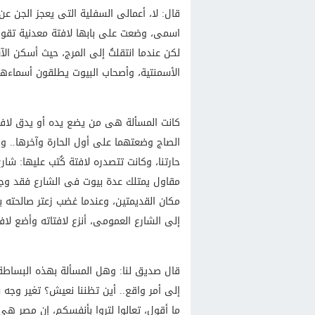
قال: لا، أعمالى السفلية التى يعجز الجن عن 
اسمى، وضعت على بابها لافتة معدنية تقول:
لكن عندما انتقلتُ إلى المرج، حيث أسكن الآ
الأسمنتية، وأصحاب البيوت يطلقون أسماءه
كانت المسألة هى من يضع يده أو يدق لافت
الصاج وضعتهما على أول الحارة وآخرها.. و
حارتنا، وكانت تتصدره لافتة كُتب عليها: شا
مقاول يمتلك عدة بيوت فى الشارع فقد وجدت
مكان القديمتين، وعندما غضب زعتر صالحته 
إلى الشارع العمومى، أنزع لافتاته وأضع لاف
قال صديق لنا: وهل المسألة بهذه البساطة؟
إلى أمر واقع.. أين تظننا نعيش؟ تغير وجه
ما أقول، تعالوا لتروا بأنفسكم، إن مصر هى