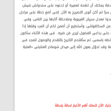
لمصادفة يمكنك أن تنفحه تعميرة أو تدعوه على سندوتش شيش
ًا لم أكن أنوى التصريح به الآن: إننى أضع خطة على مراحل
رصدوا معدل سريان الغيبوبة وملاحظة آثارها بين الناس، وفى
من السكافوللى، وأستطيع أن أضمن لكم أن المرء وقتها إذا
 حتى بداعى الفضول ليرى مَن ضربه.. فى هذه الأثناء سأكون
ه باسمى، ثم سأقتحم التاريخ بالتقدم والوصول للمجد فى
ة وقد تحوّل بعون الله إلى ميدان شوماخر العنتبلى «العتبة