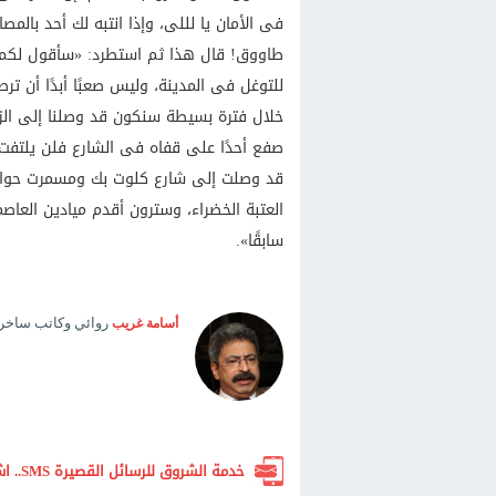
فى الأمان يا لللى، وإذا انتبه لك أحد با
طاووق! قال هذا ثم استطرد: «سأقول لكم سر
للتوغل فى المدينة، وليس صعبًا أبدًا أن ت
خلال فترة بسيطة سنكون قد وصلنا إلى الز
صفع أحدًا على قفاه فى الشارع فلن يلتفت
قد وصلت إلى شارع كلوت بك ومسمرت حوائط
العتبة الخضراء، وسترون أقدم ميادين العاصم
سابقًا».
روائي وكاتب ساخر
أسامة غريب
خدمة الشروق للرسائل القصيرة SMS.. اشترك الآن لتصلك أهم الأخبار لحظة بلحظة