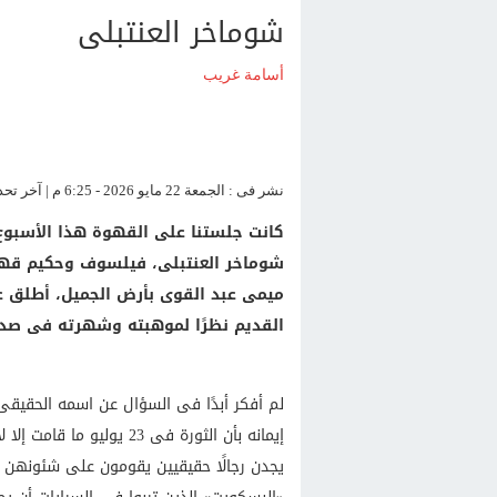
شوماخر العنتبلى
أسامة غريب
نشر فى : الجمعة 22 مايو 2026 - 6:25 م | آخر تحديث : الجمعة 22 مايو 2026 - 6:25 م
كانت جلستنا على القهوة هذا الأسبوع 
شوماخر العنتبلى، فيلسوف وحكيم قه
ميمى عبد القوى بأرض الجميل، أطلق ع
القديم نظرًا لموهبته وشهرته فى صد ض
لم أفكر أبدًا فى السؤال عن اسمه الحقيقى، 
إيمانه بأن الثورة فى 23 ي
يجدن رجالًا حقيقيين يقومون على شئونهن ال