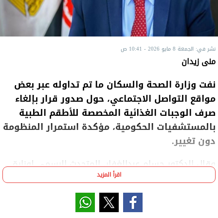
نشر في: الجمعة 8 مايو 2026 - 10:41 ص
منى زيدان
نفت وزارة الصحة والسكان ما تم تداوله عبر بعض
مواقع التواصل الاجتماعي، حول صدور قرار بإلغاء
صرف الوجبات الغذائية المخصصة للأطقم الطبية
بالمستشفيات الحكومية، مؤكدة استمرار المنظومة
دون تغيير.
وقال الدكتور حسام عبدالغفار، المتحدث الرسمي لوزارة
اقرأ المزيد
الصحة والسكان، إن المنشورات المتداولة والتي تزعم
صدور قرار من الوزير بإلغاء الوجبات تحت بند "ترشيد
النفقات" هي أخبار عارية تماما عن الصحة، مشددا على