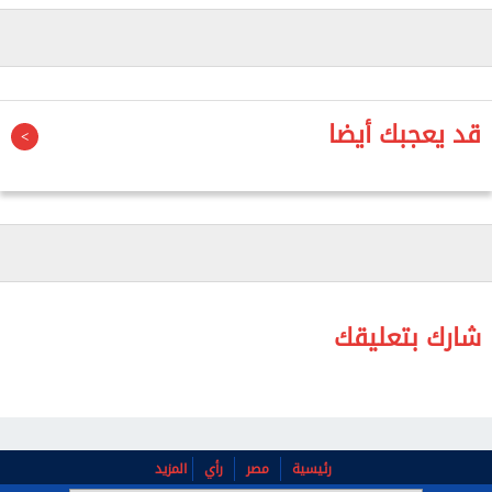
أنه لم يصدر أي قرار أو توجيه بهذا الشأن على الإطلاق.
وأوضح أن منظومة صرف الوجبات للعاملين بالمستشفيات
مستمرة بانتظام وفقا للوائح والقواعد القانونية
المنظمة، مشيرا إلى أن الوزارة حريصة على توفير جميع
قد يعجبك أيضا
سبل الدعم للأطقم الطبية، خاصة العاملين بالنوبات
الليلية وفترات العمل التي تتطلب التواجد المتواصل داخل
المنشآت الصحية لضمان تقديم أفضل خدمة طبية
للمرضى.
وأهابت وزارة الصحة بالمواطنين ورواد مواقع التواصل
الاجتماعي ضرورة استقاء المعلومات من مصادرها
شارك بتعليقك
الرسمية وعدم الانسياق وراء الشائعات.
رئيسية
مصر
رأي
المزيد