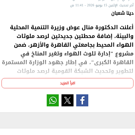
آخر تحديث: الإثنين 15 يونيو 2026 - 11:41 ص
دينا شعبان
أعلنت الدكتورة منال عوض وزيرة التنمية المحلية
والبيئة، إضافة محطتين جديدتين لرصد ملوثات
الهواء المحيط بجامعتي القاهرة والأزهر، ضمن
مشروع "إدارة تلوث الهواء وتغير المناخ في
القاهرة الكبرى"، في إطار جهود الوزارة المستمرة
لتطوير وتحديث الشبكة القومية لرصد ملوثات
الهواء، وتعزيز منظومة المراقبة البيئية لمواجهة
اقرأ المزيد
تحديات التلوث وتغير المناخ.
وأكدت الوزيرة، أن إضافة المحطتين الجديدتين رفعت
إجمالي عدد محطات الرصد التابعة للشبكة القومية لرصد
ملوثات الهواء المحيط إلى 123 محطة موزعة على مختلف
محافظات الجمهورية، بما يسهم في تعزيز كفاءة