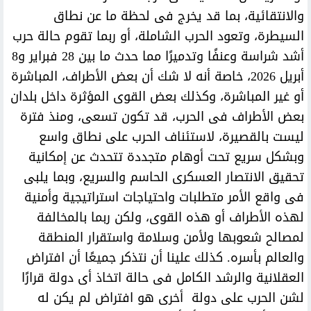
والانتقائية، بما قد يخرج فى لحظة ما عن نطاق
السيطرة، وتعود الحرب الشاملة، أو ربما تقوم حالة حرب
أشد شراسة وعنفًا وتدميرًا مما حدث ما بين 28 فبراير و8
أبريل 2026، خاصة أنه لا شك أن بعض الأطراف، المباشرة
أو غير المباشرة، وكذلك بعض القوى المؤثرة داخل بلدان
بعض الأطراف فى الحرب، قد تكون تسعى، ومنذ فترة
ليست بالقصيرة، لاستئناف الحرب على نطاق واسع
وبشكل سريع تحت أوهام متجددة تتحدث عن إمكانية
تحقيق الانتصار العسكرى الحاسم والسريع، وبما يلبى
فى واقع الأمر متطلبات واحتياجات استراتيجية وأمنية
لهذه الأطراف أو هذه القوى، ولكن ربما بالمخالفة
لمصالح شعوبها ولأمن وسلامة واستقرار المنطقة
والعالم بأسره. كذلك علينا أن نتذكر جميعًا أن افتراض
العقلانية والرشد الكامل فى حالة اتخاذ أى دولة قرارًا
لشن الحرب على دولة أخرى هو افتراض لم يكن له