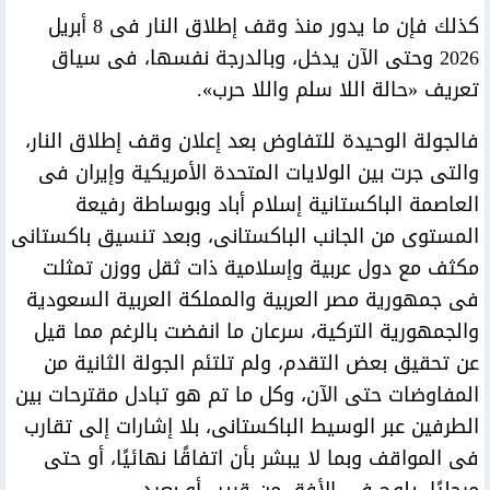
كذلك فإن ما يدور منذ وقف إطلاق النار فى 8 أبريل
2026 وحتى الآن يدخل، وبالدرجة نفسها، فى سياق
تعريف «حالة اللا سلم واللا حرب».
فالجولة الوحيدة للتفاوض بعد إعلان وقف إطلاق النار،
والتى جرت بين الولايات المتحدة الأمريكية وإيران فى
العاصمة الباكستانية إسلام أباد وبوساطة رفيعة
المستوى من الجانب الباكستانى، وبعد تنسيق باكستانى
مكثف مع دول عربية وإسلامية ذات ثقل ووزن تمثلت
فى جمهورية مصر العربية والمملكة العربية السعودية
والجمهورية التركية، سرعان ما انفضت بالرغم مما قيل
عن تحقيق بعض التقدم، ولم تلتئم الجولة الثانية من
المفاوضات حتى الآن، وكل ما تم هو تبادل مقترحات بين
الطرفين عبر الوسيط الباكستانى، بلا إشارات إلى تقارب
فى المواقف وبما لا يبشر بأن اتفاقًا نهائيًا، أو حتى