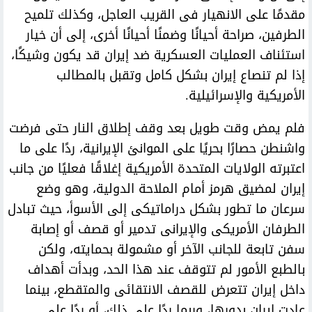
مقدمًا على الانهيار فى القريب العاجل، وكذلك تلميح
الطرفين، صراحة أحيانًا وضمنًا أحيانًا أخرى، إلى أن خيار
استئناف العمليات العسكرية ضد إيران قد يكون وشيكًا،
إذا لم تنصاع إيران بشكل كامل وتقبل بالمطالب
الأمريكية والإسرائيلية.
فلم يمض وقت طويل بعد وقف إطلاق النار حتى فرضت
واشنطن حصارًا بحريًا على الموانئ الإيرانية، ردًا على ما
اعتبرته الولايات المتحدة الأمريكية إغلاقًا فعليًا من جانب
إيران لمضيق هرمز أمام الملاحة الدولية، وهو وضع
سرعان ما تطور بشكل دراماتيكى إلى الأسوأ، حيث تبادل
الطرفان الأمريكى والإيرانى تدمير أو قصف أو إصابة
سفن تابعة للجانب الآخر أو مشمولة بحمايته، ولكن
بالطبع الأمور لم تتوقف عند هذا الحد، وبدأت أهداف
داخل إيران تتعرض للقصف الانتقائى والمتقطع، بينما
عادت إيران بدورها، وربما ردًا على ذلك، أو ردًا على