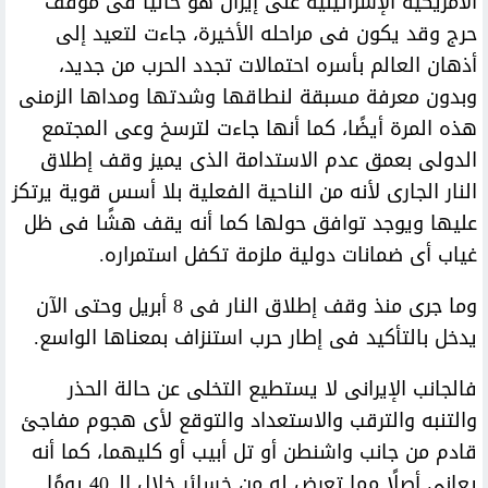
الأمريكية الإسرائيلية على إيران هو حاليًا فى موقف
حرج وقد يكون فى مراحله الأخيرة، جاءت لتعيد إلى
أذهان العالم بأسره احتمالات تجدد الحرب من جديد،
وبدون معرفة مسبقة لنطاقها وشدتها ومداها الزمنى
هذه المرة أيضًا، كما أنها جاءت لترسخ وعى المجتمع
الدولى بعمق عدم الاستدامة الذى يميز وقف إطلاق
النار الجارى لأنه من الناحية الفعلية بلا أسس قوية يرتكز
عليها ويوجد توافق حولها كما أنه يقف هشًا فى ظل
غياب أى ضمانات دولية ملزمة تكفل استمراره.
وما جرى منذ وقف إطلاق النار فى 8 أبريل وحتى الآن
يدخل بالتأكيد فى إطار حرب استنزاف بمعناها الواسع.
فالجانب الإيرانى لا يستطيع التخلى عن حالة الحذر
والتنبه والترقب والاستعداد والتوقع لأى هجوم مفاجئ
قادم من جانب واشنطن أو تل أبيب أو كليهما، كما أنه
يعانى أصلًا مما تعرض له من خسائر خلال الـ 40 يومًا