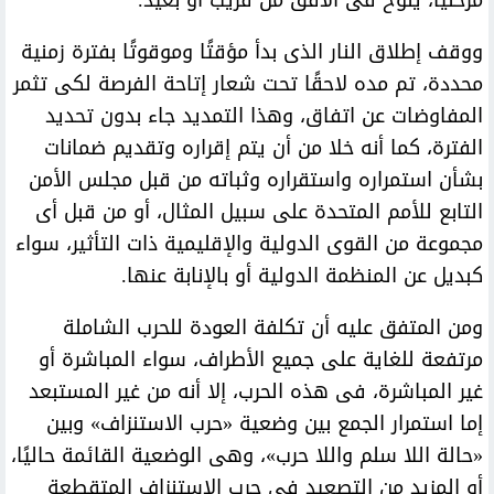
مرحليًا، يلوح فى الأفق من قريب أو بعيد.
ووقف إطلاق النار الذى بدأ مؤقتًا وموقوتًا بفترة زمنية
محددة، تم مده لاحقًا تحت شعار إتاحة الفرصة لكى تثمر
المفاوضات عن اتفاق، وهذا التمديد جاء بدون تحديد
الفترة، كما أنه خلا من أن يتم إقراره وتقديم ضمانات
بشأن استمراره واستقراره وثباته من قبل مجلس الأمن
التابع للأمم المتحدة على سبيل المثال، أو من قبل أى
مجموعة من القوى الدولية والإقليمية ذات التأثير، سواء
كبديل عن المنظمة الدولية أو بالإنابة عنها.
ومن المتفق عليه أن تكلفة العودة للحرب الشاملة
مرتفعة للغاية على جميع الأطراف، سواء المباشرة أو
غير المباشرة، فى هذه الحرب، إلا أنه من غير المستبعد
إما استمرار الجمع بين وضعية «حرب الاستنزاف» وبين
«حالة اللا سلم واللا حرب»، وهى الوضعية القائمة حاليًا،
أو المزيد من التصعيد فى حرب الاستنزاف المتقطعة