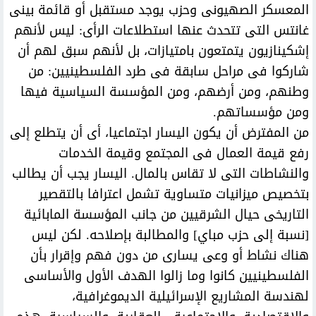
المعسكر الصهيونى وحزب يوجد مستقبل أو قائمة بينى
غانتس التى تتحدث عنها استطلاعات الرأى: ليس لأنهم
إشكينازيون يتمتعون بامتيازات، بل لأنهم سبق لهم أن
شاركوا فى مراحل سابقة فى طرد الفلسطينيين: من
وطنهم، ومن أرضهم، ومن المؤسسة السياسية فيها
ومن مؤسساتهم.
من المفترض أن يكون اليسار اجتماعيا، أى أن يتطلع إلى
رفع قيمة العمال فى المجتمع وقيمة الخدمات
والنشاطات التى لا تقاس بالمال. اليسار يجب أن يطالب
بتخصيص ميزانيات متساوية تشمل اعترافا بالتقصير
التاريخى حيال الشرقيين من جانب المؤسسة المابائية
[نسبة إلى حزب مباي] والمطالبة بإصلاحه. لكن ليس
هناك نشاط أو وعى يسارى من دون فهم وإقرار بأن
الفلسطينيين كانوا وما زالوا الهدف الأول والأساسى
لهندسة المشاريع الإسرائيلية الديموغرافية،