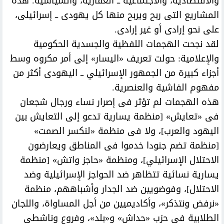
والاقتصادية، والاجتماعية ــ العقارية، والسياسية. هذه
المشاريع التى ربح ويربح منها كل يهودى ــ إسرائيلى،
على نحو إرادى أو غير إرادى.
لقد نجحت الهجمات اللفظية والجسدية الحكومية
والإعلامية: حولت تعريف «اليسار» إلى أمر مكروه وسط
أجزاء كبيرة من الجمهور الإسرائيلي ــ اليهودى أكثر من
مفهوم الفاشية والعنصرية.
هذه الهجمات لم تؤثر فى إصرار نساء ورجال شجعان
فى «تعايش» [منظمة يسارية تدعو إلى التعايش بين
اليهود والعرب]، ولا فى منظمة «لنكسر الصمت»
[منظمة تضم جنودا خدموا فى المناطق ويعارضون
الاحتلال الإسرائيلي]، ومنظمة «حاجز واتش» [منظمة
يسارية نسائية تتظاهر ضد الحواجز الإسرائيلية وضد
الاحتلال]، وفوضويين ضد الجدار وأشباههم، منظمة
«نرفض ونتذكر»، وأكاديميين من أجل المساواة، واللجان
الطلابية فى حزب «حداش» و«بلد»، وفروع وناشطى