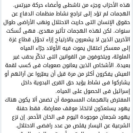
هذه الأحزاب وجزء من ناشطى وأعضاء حركة ميرتس.
الهجمات لم تؤد إلى تراجع نشاط منظمات الدفاع عن
حقوق الإنسان التى حاربت الاحتلال ونهب الأراضى طوال
سنوات. لكن لهذه الهجمات تأثير مهدئ. فهى تُسكت
الآخرين الذين لا يشعرون بالارتياح إزاء تحوّل قطاع غزة
إلى معسكر اعتقال يموت فيه الأولاد جرّاء المياه
الملوثة، ويتخوفون من القوانين التى تذكّر بحقب غير
بعيدة. الأشخاص الذين يعانون صعوبات فى كسب لقمة
العيش يفكرون أكثر من مرة قبل أن يعبّروا عن آرائهم أو
يشاركوا فى نشاط يؤيد حق القرى البدوية داخل
إسرائيل فى الحصول على المياه.
المفترض بالهجمات المسمومة أن تضمن ألا يكون هناك
يهود يستعدّون لاتخاذ موقف معارضة. فقط حفنة
يهود شجعان موجودة اليوم فى الخان الأحمر. إن نزع
الشرعية عن اليسار يقلص من عدد رافضى الاحتلال.