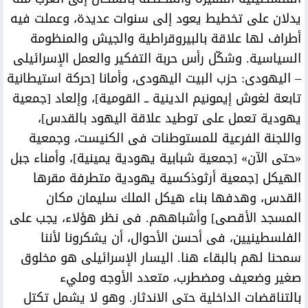
يدلان على تخطيط يعود إلى سنوات عديدة، وعملت فيه
أطراف لها علاقة بالبيروقراطية والجيش والمنظومة
السياسية. وشكّل رأس حربة التفكير والعمل الإسرائيلى
– اليهودى: حزب البيت اليهودى، وأمانا [حركة استيطانية
تابعة لغوش إيمونيم الدينية ــ القومية]، وإلعاد [جمعية
يهودية تعمل على توطيد علاقة اليهود بالقدس]،
واللجنة الفرعية للمستوطنات فى الكنيست، وجمعية
«حتى الآن» [جمعية شبابية يهودية يمينية]، وأمناء جبل
الهيكل [جمعية أرثوذكسية يهودية متطرفة مقرها
القدس، وهدفها بناء هيكل الملك سليمان مكان
المسجد الأقصى] وأشباههم. فى نظر هؤلاء، يجب على
الفلسطينيين، فى أحسن الأحوال، أن يشكرونا لأننا
سمحنا لهم بالبقاء هنا. اليسار الإسرائيلى هو مخلوق
صغير وضعيف ومضطرب، متعدد الأوجه ومليء
بالتناقضات الداخلية حتى الاندثار. وهو لا يشمل تكتل