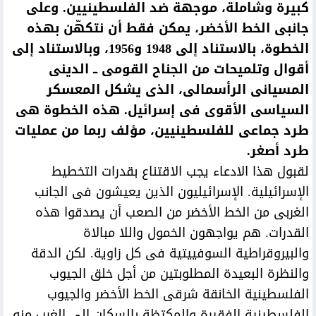
كبيرة وشاملة، موجهة ضد الفلسطينيين. وعلى
جانبى الخط الأخضر، يمكن فقط أن نتكهّن بهذه
الخطوة، بالاستناد إلى 1948 و1956، وبالاستناد إلى
أقوال وتلميحات من الجناح القومى ــ الدينى
المسيانى الرأسمالى، الذى يشكل المعسكر
السياسى الأقوى فى إسرائيل. هذه الخطوة هى
طرد جماعى للفلسطينيين، مؤلف ربما من عمليات
طرد أصغر.
لقبول هذا الادعاء يجب الاقتناع بقدرات التخطيط
الإسرائيلية. الإسرائيليون الذين يعيشون فى الجانب
الغربى من الخط الأخضر من الصعب أن يصدقوا هذه
القدرات. هم يواجهون الخمول واللا مبالاة
والبيروقراطية السوفييتية فى كل زاوية. لكن الدقة
والنظرة البعيدة المطلوبتين من أجل خلق الجيوب
الفلسطينية الخانقة شرقى الخط الأخضر والجيوب
الفلسطينية الفقيرة والمكتظة بالسكان إلى الغرب منه