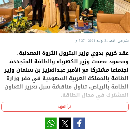
نشر في: الأحد 21 يوليه 2024 - 7:27 م
عقد كريم بدوي وزير البترول الثروة المعدنية،
ومحمود عصمت وزير الكهرباء والطاقة المتجددة،
اجتماعا مشتركا مع الأمير عبدالعزيز بن سلمان وزير
الطاقة بالمملكة العربية السعودية في مقر وزارة
الطاقة بالرياض، تناول مناقشة سبل تعزيز التعاون
المشترك في مجال الطاقة.
اقرأ المزيد
وقد أكد وزير البترول والثروة المعدنية عمق الشراكة
والعلاقات المتميزة بين جمهورية مصر العربية والمملكة
العربية السعودية، والممتدة على مدار عقود في