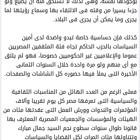
بوجودها نفسه، وهى لذلك لا تستحق منه أن يضيع ولو
جزءا يسيرا من وقته فى الالتقاء بها وسماع رؤيتها لما
يجرى وما يمكن أن يجرى فى البلاد.
كذلك فإن حساسية خاصة تبدو واضحة لدى أمين
السياسات بالحزب الحاكم تجاه فئة المثقفين المصريين
عموما والإعلاميين غير الحكوميين خصوصا، فهو لم يلتق
مع أى منهم ولو مرة واحدة خلال السنوات الثمانى
الأخيرة التى يملأ فيها حضوره كل الشاشات والصفحات.
فعلى الرغم من العدد الهائل من المناسبات الثقافية
والسياسية التى تعرفها مصر كل يوم تقريبا وآلاف
المؤتمرات والندوات وورش العمل التى عقدتها مئات من
الهيئات والمؤسسات والجمعيات المصرية المعترف بها
قانونا طوال سنوات سطوع نجم السيد جمال مبارك
وتتناولها مئات المرات لكل القضايا والسياسات