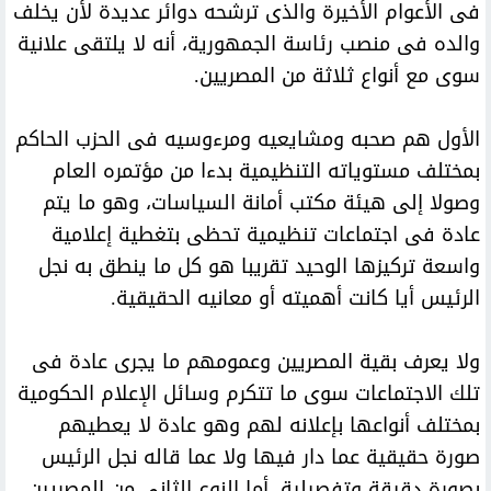
فى الأعوام الأخيرة والذى ترشحه دوائر عديدة لأن يخلف
والده فى منصب رئاسة الجمهورية، أنه لا يلتقى علانية
سوى مع أنواع ثلاثة من المصريين.
الأول هم صحبه ومشايعيه ومرءوسيه فى الحزب الحاكم
بمختلف مستوياته التنظيمية بدءا من مؤتمره العام
وصولا إلى هيئة مكتب أمانة السياسات، وهو ما يتم
عادة فى اجتماعات تنظيمية تحظى بتغطية إعلامية
واسعة تركيزها الوحيد تقريبا هو كل ما ينطق به نجل
الرئيس أيا كانت أهميته أو معانيه الحقيقية.
ولا يعرف بقية المصريين وعمومهم ما يجرى عادة فى
تلك الاجتماعات سوى ما تتكرم وسائل الإعلام الحكومية
بمختلف أنواعها بإعلانه لهم وهو عادة لا يعطيهم
صورة حقيقية عما دار فيها ولا عما قاله نجل الرئيس
بصورة دقيقة وتفصيلية. أما النوع الثانى من المصريين