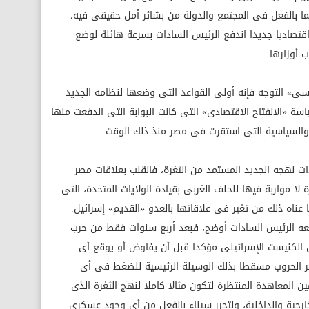
ما بالفعل فى المجتمع والدولة من بشائر أمل حقيقى فيه،
ـ اقتصاديا جديدا اندفع الرئيس السادات بسرعة هائلة لوضع
 أوزارها.
سى» التوجه فإنه أولى القواعد التى وضعها لنظامه الجديد
ة «الانفتاح الاقتصادى» التى كانت البوابة التى اندفعت منها
ة والسياسية التى استقرت فى مصر منذ ذلك الوقت.
ت نهجه الجديد المستمد من الثغرة، فانقلب بعلاقات مصر
 لا مواربة فيها للحلف الغربى بقيادة الولايات المتحدة، التى
 عناه ذلك من تغير فى علاقاتها بالعدو «القديم» إسرائيل.
تبعه الرئيس السادات أوضح، فبعد أربع سنوات فقط من حرب
 الكنيست الإسرائيلى مؤكدا قبل أن يفاوض أو يوقع أى
ر الحروب مسقطا بذلك الوسيلة الرئيسية للضغط فى أى
 المعاهدة المنتظرة لتكون مثالا كاملا لنهج الثغرة الذى
لخارجية والداخلية، ولتحرر سيناء بالفعل من أى وجود عسكرى