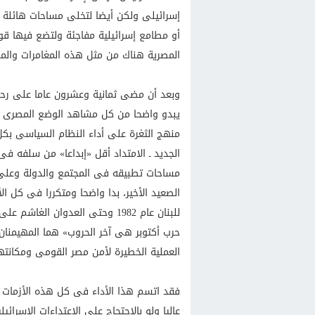
إسرائيلى ولكن أيضا لتخلى مساحات هائلة
أو مطامع إسرائيلية مفاجئة ولتضع فيها قو
المصرية هناك من مثل هذه المغامرات والم
يبدو واضحا من كل مشاهد الوضع المصرى الد
منهج الثغرة على أداء النظام السياسى بكل
الجديد ـ الامتداد أقل «إبداعا» من سلفه ف
مساحات تطبيقه فى المجتمع والدولة وعلى
الصعيد الأخير، بدا واضحا ومتكررا فى كل الأ
حرب أكتوبر هى آخر الحروب» هما المهيمنان 
العملية الخطيرة لأمن مصر القومى ومكانت
فقد اتسم هذا الأداء فى كل هذه الأزمات با
عاليا ولو بالاحتجاج على الاعتداءات الإسرائ