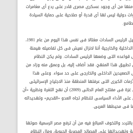
 منها من أى وجود عسكرى مصرى قادر على ردع أى مغامرات
ات دولية ليس لها أى قدرة أو صلاحية على حماية السيادة
طامع.
وبعد أن مضى ثمانية وعشرون عاما على رحيل الرئيس السادات مغتالا فى نفس هذا اليوم من عام 1981،
اخلية والخارجية أننا لانزال نعيش فى كل تفاصيله هيمنة
 قواعده التى وضعها الرئيس السادات. ولم يكن النظام
ى تطبيق هذا المنهج، فقد أضاف إليه، بل وعمق منه وزاد من
 الصعيدين الداخلى والخارجى على حد سواء. وعلى هذا
زمات الكبرى التى عرفتها المنطقة منذ الاجتياح الإسرائيلى
للبنان عام 1982 وحتى العدوان الغاشم على غزة فى مفتتح العام الحالى (2009) أن نهج الثغرة ونظرية «أن
على الأداء السياسى للنظام تجاه العدو «القديم» وتهديداته
ها فى محيطها العربى.
لتردد والتخوف المبالغ فيه من أن ترفع مصر الرسمية صوتها
يلية وتهديداتها على المصالح المصرية الحيوية، ومال النظام