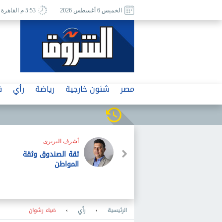
الخميس 6 أغسطس 2026
5:53 م القاهرة
مصر
شئون خارجية
رياضة
رأي
ف
من الصحافة الإسرائيلية
كاتس يحاول تطبيق
نموذج بن غفير فى
الشرطة داخل الجيش
الرئيسية
›
رأي
›
ضياء رشوان