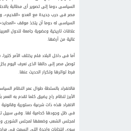
السياسى دوما إلى تصوير أى مطالبة بالاحت
مصر فى حرب جديدة مع العدو «القديم»، وب
السياسى له دوما أن يتخذ موقف «المحايد» 
علاقات تاريخية وعضوية جامعة للدول العربية
غالية من أرضها.
أما فى داخل البلاد فلم يختلف الأمر كثيرا،
توصل مصر إلى حالها الذى نعرف اليوم بكل 
فرط تواترها وتكرار الحديث عنها.
فالانفراد بالسلطة طوال عمر النظام السي
الأبرز لنظام راح يضيق كلما تقدم به العمر
الانفراد هذه ذات شرعية دستورية وقانونية ل
فى ظل وجودها كحامية لها. وفى سبيل تمكين
لمجلس الشعب وضعفها لمجلس الشورى وأقل م
سوى انتخابات واحدة التى اتسمت فى مراحل