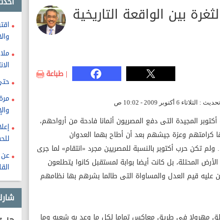
احدث
غرة بين الواقعة التاريخية
اقت
وال
ملا
الان
| طباعة
حتى
مرة 
والإ
أكتوبر المجيدة التى دفع المصريون أثمانا فادحة من أرواحهم،
إعلا
 كرامتهم وعزة جيشهم بعد أن أطاح بهما العدوان
للح
الإسرائيلى فى الخامس من يونيو عام 1967. ولم تكن حرب أكتوبر بالنسبة للمصريين مجرد «انتقام» لما جرى
عن 
لأرض المحتلة، بل كانت أيضا بوابة لمستقبل كانوا يتطلعون
الق
هيمن عليه قيم العدل والمساواة التى طالما بشرهم بها نظامهم
شارك
لق مهرولا فى طريق معاكس تماما لكل ما وعد به شعبه وما