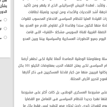
هل تؤ
وللأبد ـ لعقدة الجيش الإسرائيلى الذى لا يقهر ومن تأكيد
بشأن 
الدور
هة أشد التحديات والأعداء ومن توحيد وتعبئة لطاقات
رات القيادة العليا للنظام السياسى الاندفاع المحسوب للقوات
نع
احة منها لتكون سندا وقاعدة لأى تفاوض قادم مع العدو، بما
لا
الضفة الغربية لقناة السويس مشكلا «الثغرة» التى قامت
اليوم جميع التطورات العسكرية والسياسية بيننا وبين العدو
مح
لة ومقاومتنا الوطنية الصامدة أثمانا غالية لكى تطهر أرضنا
منها كانت هى المدخل الحقيقى لذلك النظام السياسى لكى يعلن انتهاء الحرب بمفاوضات الكيلو 101 بكل
انوا قريبين منها من كبار قادتنا العسكريين فى ذكر آثارها
ح لتحرير الأرض المحتلة.
 على مشروعنا العسكرى الوطنى، بل كانت أكثر على مشروعنا
ها نهجا جديدا للنظام السياسى فى التعامل مع القضايا
ليوم لتغيرات كبرى راحت تجتاح مصر لتطيح ليس فقط بكل ما