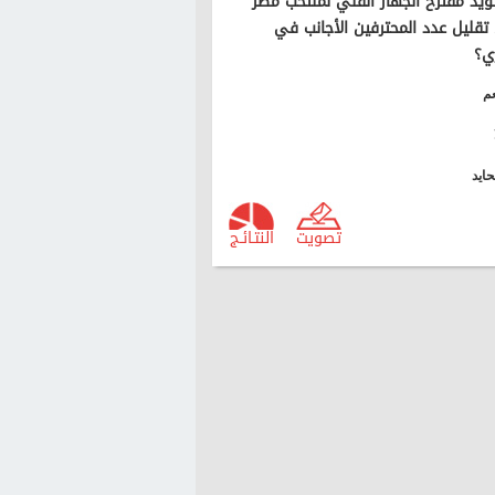
يد مقترح الجهاز الفني لمنتخب مصر
تقليل عدد المحترفين الأجانب في
ي؟
م
ايد
تصويت
النتـائـج