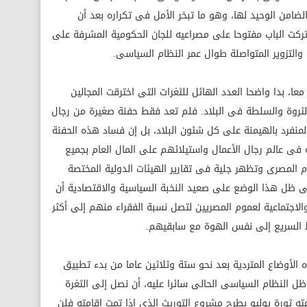
 هو الضامن الوحيد لها، وهو ما تبخر الأمل فى تكراره بعد أن
تعديلات الدستورية لعام 2007 به وتركت الباب مفتوحا على مصراعيه للجان الحكومية المشرفة على
 والتزوير المتواصلة طوال عمر النظام السياسى.
ا، بدا واضحا العدد الهائل للثغرات التى اخترقت المجالين
الثروة والسلطة فى البلاد. فلم تعد فقط حفنة صغيرة من رجال
المنفرد بالهيمنة على كل شئون البلاد، بل إن فساد هذه الحفنة
فى عالم رجال الأعمال واستيلائهم على المال العام بجميع
م المصرى وتظهر جلية فى تقارير الهيئات الدولية المختصة
فى ظل هذا الوضع على صعيد النخبة السياسية والاقتصادية أن
 والاجتماعية لعموم المصريين لتصل نسبة الفقراء منهم إلى أكثر
الأوضاع المتردية بعد نحو ستة وثلاثين عاما من بدء تطبيق
ظل النظام السياسى الحالى سائرا عليه، أن نصل إلى الثغرة
ته ثورة يوليو بطرح مشروع التوريث الذى إذا تمت إقامته فلن