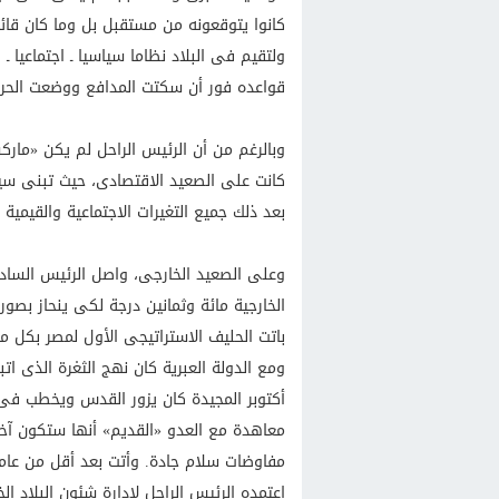
كانوا يتوقعونه من مستقبل بل وما كان قائ
ولتقيم فى البلاد نظاما سياسيا ـ اجتماعيا 
قواعده فور أن سكتت المدافع ووضعت الحرب
وبالرغم من أن الرئيس الراحل لم يكن «مارك
كانت على الصعيد الاقتصادى، حيث تبنى سياس
بعد ذلك جميع التغيرات الاجتماعية والقيمي
وعلى الصعيد الخارجى، واصل الرئيس السادا
الخارجية مائة وثمانين درجة لكى ينحاز بصورة
باتت الحليف الاستراتيجى الأول لمصر بكل ما
ومع الدولة العبرية كان نهج الثغرة الذى ا
أكتوبر المجيدة كان يزور القدس ويخطب فى
معاهدة مع العدو «القديم» أنها ستكون آخ
مفاوضات سلام جادة. وأتت بعد أقل من عامين
اعتمده الرئيس الراحل لإدارة شئون البلاد ا