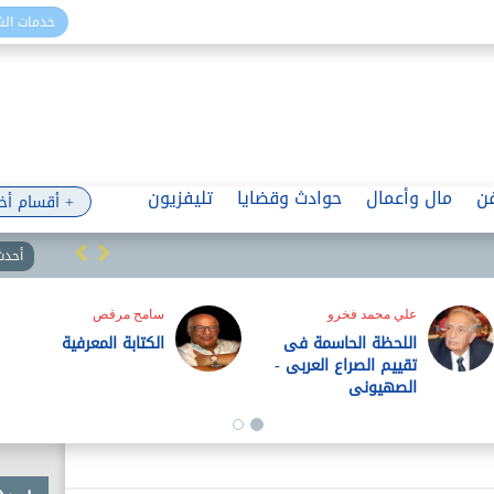
خدمات ال
ن
مال وأعمال
حوادث وقضايا
تليفزيون
+ أقسام أخ
أحدث 
أشرف البربرى
ثقة الصندوق وثقة
المواطن