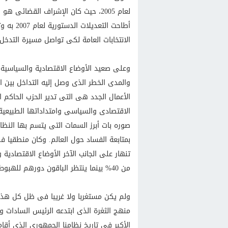
لعام 2005، حيث كان الإشراف القضائى
أطاحت ال
الانتخابات العامة لكى تواصل مسيرة التدخل
وعلى صعيد الأوضاع الاقتصادية والسياسية مع
والمدى الخطر الذى وصل إليه التداخل بين 
الأعمال الجدد هى التى تدير الحزب الحاكم 
الاقتصادى والسياسى وامتداداتها الطبيعية 
صوره بات أبرز السمات التى يتسم بها النظا
بمتابعة الفساد حول العالم. وكان منطقيا 
تنهار على الجانب الآخر الأوضاع الاقتصادية
من 40% بينما ينتظر الباقون دورهم للهبوط السريع إلى نفس الهوة مع سابقيهم.
ولم يكن مستغربا ولا غريبا فى ظل كل هذه 
منهج الثغرة الذى ابتدعه الرئيس السادات و
الأكبر فى تاريخ نظامنا الجمهورى الذى أقام