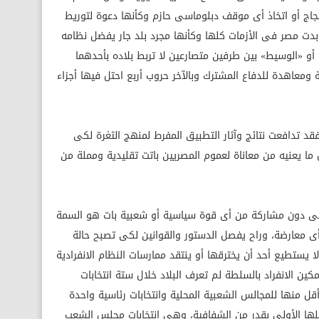
جاج أو اتخاذ أى موقف دبلوماسى حازم وكأنها دعوة لتوريط
دت مصر فى الأزمات كلها وكأنها مجرد بلد جار يفضل نظامه
أو «الوسيط» بين طرفين متصارعين لا تربط بلاده بأحدهما
 ومعاهدة للدفاع المشترك وبالآخر حروب أربع احتل فيها أجزاء
 فقد تدافعت نتائج وآثار التطبيق المفرط لمنهج الثغرة لكى
ما يعنيه من معاناة لعموم المصريين باتت تقليدية ومملة من
اسى دون مشاركة من أى قوة سياسية أو شعبية بات هو السمة
 بأى معارضة، وراح يفصل الدستور والقوانين لكى تصبح حالة
ا يستطيع أحد أن يخترقها أو ينتقد ممارسات النظام الانفرادية
 الانفراد بالسلطة لم تعرف البلاد خلال ستة انتخابات
نها للمجالس الشعبية المحلية وانتخابات رئاسية واحدة
ها الأولى بقدر من الشفافية، وهى انتخابات مجلس الشعب