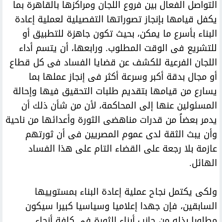
التواصل الفعال بين فروع اللجان ومراكزها بالقاهرة بما
يكفل قيامها بإنجاز تصوراتها التفصيلية لعملية إعادة
البناء بأسرع ما يمكن، بحيث تكون جاهزة للتطبيق أو
للتشريع فى الوقت المطلوب. ورابعها، أن يتسم أداء
اللجان الفرعية للكشف عن قضايا الفساد فى كل قطاع
أو مجال بدقة أكبر وسرعة أكثر فى إنجاز عملها بما
يسارع من قيامها بتقديم طلبات التحقيق فيها وإحالة
المسئولين عنها إلى المحاكمة، لأن من شأن ذلك أن
يدمر بعضاً من قدرات مناهضى الثورة وأعدائها من ناحية
وأن يبث الثقة لدى عموم المصريين فى أن ثورتهم
عازمة بلا رجعة على القضاء التام على هذا الفساد
الهائل.
ولكى يكتمل نجاح عملية إعادة البناء بمستوييها
السابقين، فإن جهدا إعلاميا وسياسيا كبيرا سيكون
مطلوبا بذله من جانب أبناء الثورة فى كافة أنحاء