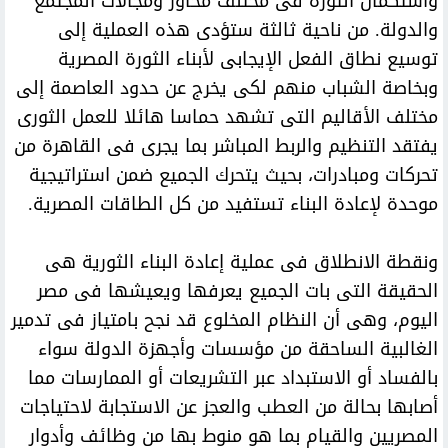
واستكمال الثورة فى مختلف محاور ومجالات المجتمع
والدولة. من ناحية ثالثة ستؤدى هذه العملية إلى
توسيع نطاق الفعل الإيجابى لأبناء الثورة المصرية
وبخاصة الشباب منهم لكى يخرج عن حدود العاصمة إلى
مختلف الأقاليم التى تشهد حماسا هائلا للعمل الثورى
يفتقد التنظيم والربط المباشر بما يجرى فى القاهرة من
تحركات ومبادرات، بحيث يتحرك الجميع ضمن استراتيجية
موحدة لإعادة البناء تستفيد من كل الطاقات المصرية.
ونقطة الانطلاق فى عملية إعادة البناء الثورية هى
الحقيقة التى بات الجميع يعرفها ويعيشها فى مصر
اليوم، وهى أن النظام المخلوع قد نجح بامتياز فى تدمير
الغالبية الساحقة من مؤسسات وأجهزة الدولة سواء
بالفساد أو الاستبداد عبر التشريعات أو الممارسات مما
أصابها بحالة من العطب والعجز عن الاستجابة لاحتياجات
المصريين والقيام بما هو منوط بها من وظائف وأدوار