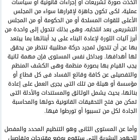
اتخذت صورة تشريعات أو إجراءات قانونية أو سياسات
عملية، لكى تكون جاهزة لإقرارها سواء من المجلس
الأعلى للقوات المسلحة أو من الحكومة أو من المجلس
التشريعى بعد انتخابه، وهى بذلك تتحول إلى واحدة من
أبرز آليات الثورة لإعادة البناء على يد أبنائها بما يبتعد
بها عن أن تتحول لمجرد حركة مطلبية تنتظر من يحقق
لها أهدافها. وبداخل نفس المستوى فإن مهمة ثانية
يجب القيام بها بصورة منظمة وهى الكشف المنظم
والتفصيلى عن كافة وقائع الفساد فى كل قطاع أو
مؤسسة أو هيئة من تلك التى يجرى العمل على إعادة
بنائها، بحيث يشمل الوثائق والمستندات والأدلة التى
تمكن من فتح التحقيقات القانونية حولها والمحاسبة
الجادة لكل من تسببوا أو تورطوا فيها.
وأما عن المستوى الثانى وهو التنظيم المحدد والمفصل
للجهود البشرية التى ستقوم بوضع مقترحات وتفاصيل