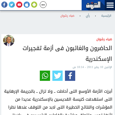
الرئيسية
›
رأي
›
ضياء رشوان
ضياء رشوان
الحاضرون والغائبون فى أزمة تفجيرات
الإسكندرية
الإثنين 10 يناير 2011 - 10:14 ص
أبرزت الأزمة الأوسع التى أحاطت ــ ولا تزال ــ بالجريمة الإرهابية
التى استهدفت كنيسة القديسين بالإسكندرية عديدا من
المؤشرات والنتائج الخطيرة التى لابد من التوقف عندها نظرا