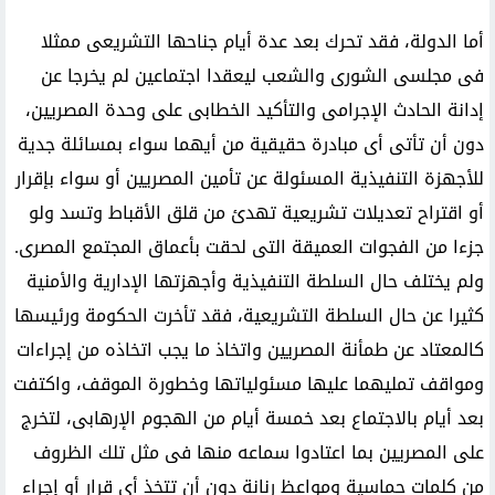
أما الدولة، فقد تحرك بعد عدة أيام جناحها التشريعى ممثلا
فى مجلسى الشورى والشعب ليعقدا اجتماعين لم يخرجا عن
إدانة الحادث الإجرامى والتأكيد الخطابى على وحدة المصريين،
دون أن تأتى أى مبادرة حقيقية من أيهما سواء بمسائلة جدية
للأجهزة التنفيذية المسئولة عن تأمين المصريين أو سواء بإقرار
أو اقتراح تعديلات تشريعية تهدئ من قلق الأقباط وتسد ولو
جزءا من الفجوات العميقة التى لحقت بأعماق المجتمع المصرى.
ولم يختلف حال السلطة التنفيذية وأجهزتها الإدارية والأمنية
كثيرا عن حال السلطة التشريعية، فقد تأخرت الحكومة ورئيسها
كالمعتاد عن طمأنة المصريين واتخاذ ما يجب اتخاذه من إجراءات
ومواقف تمليهما عليها مسئولياتها وخطورة الموقف، واكتفت
بعد أيام بالاجتماع بعد خمسة أيام من الهجوم الإرهابى، لتخرج
على المصريين بما اعتادوا سماعه منها فى مثل تلك الظروف
من كلمات حماسية ومواعظ رنانة دون أن تتخذ أى قرار أو إجراء