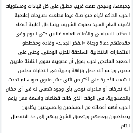
جميعها، وهيمن صمت غريب مطبق على كل قيادات ومستويات
الحزب الحاكم لأيام متواصلة فيما قطعته تصريحات إعلامية
لأمينه العام السيد صفوت الشريف بينما ظل أغلبية أعضاء
المكتب السياسى والأمانة العامة غائبين حتى اليوم وفى
مقدمتهم دعاة ورعاة «الفكر الجديد» وقادة ومخططو
الانتصارات الانتخابية الساحقة للحزب الوطنى. وحتى على
الصعيد القاعدى لحزب يقول أن عضويته تفوق الثلاثة ملايين
مصرى ويزعم أنه حصل بنزاهة وحرية فى انتخابات مجلس
الشعب الأخيرة على أكثر من اثنى عشر مليون صوت، لم تحدث
أية تحركات أو مبادرات توحى بأى وجود شعبى له فى أى مكان
بالجمهورية، فى الوقت الذى كانت قطاعات واسعة ممن يزعم
الحزب أنهم أعضائه من المسلمين والمسيحيين يكادون
يصطدمون ببعضهم ويتعمق الشرخ بينهم إلى حد الانفصال
التام.