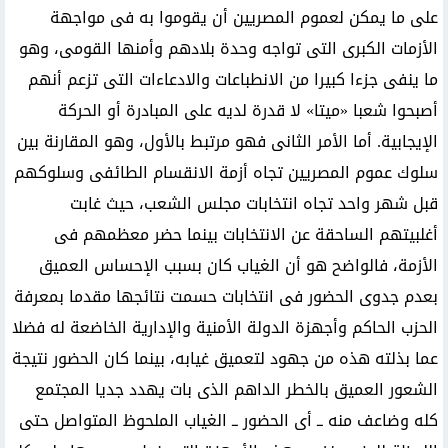
على ما يمكن لعموم المصريين أن يقوموا به فى مواجهة
الأزمات الكبرى التى تواجه وحدة بلادهم وأمنها القومى، وهو
ما ينفى جزءا كبيرا من الانطباعات والادعاءات التى تزعم أنهم
أصبحوا شعبا «ميتا» لا قدرة لديه على المبادرة أو الحركة
الإيجابية. أما الأمر الثانى فهو مرتبط بالأول، وهو المقارنة بين
سلوك عموم المصريين تجاه أزمة الانقسام الطائفى وسلوكهم
قبل شهر واحد تجاه انتخابات مجلس الشعب، حيث غابت
أغلبيتهم الساحقة عن الانتخابات بينما حضر معظمهم فى
الأزمة، فالواضح هو أن الغياب كان بسبب الإحساس العميق
بعدم جدوى الحضور فى انتخابات حسمت نتائجها مقدما بمعرفة
الحزب الحاكم وأجهزة الدولة الأمنية والإدارية الخاضعة له فضلا
عما بذلته هذه من جهود لتعميق غيابه، بينما كان الحضور نتيجة
الشعور العميق بالخطر الداهم الذى بات يهدد جديا المجتمع
كله وضاعف منه ــ أى الحضور ــ الغياب الملحوظ المتواصل حتى