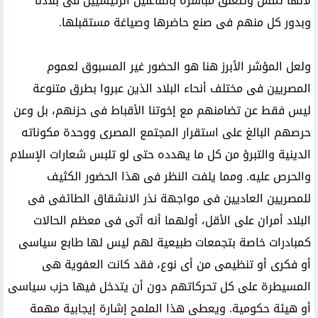
لأنها تمس وتتعلق مباشرة بالفاعلين الرئيسيين فى بلادنا
وبدور كل منهم فى صنع حاضرها وصياغة مستقبلها.
ولعل المؤشر الأبرز هنا هو الحضور غير المسبوق لعموم
المصريين فى مختلف أنحاء البلاد الذين عبروا بطرق متنوعة
ليس فقط عن تضامنهم مع إخوتنا الأقباط فى حزنهم، بل وعن
حرصهم البالغ على استقرار المجتمع المصرى ووحدة مكوناته
الدينية والتبرؤ من كل ما يهدده حتى لو تلبس شعارات الإسلام
والحرص عليه. ومما يلفت النظر فى هذا الحضور الكثيف
للمصريين العاديين فى مواجهة نذر الانشقاق الطائفى فى
البلاد أمران على الأقل، أولهما أنه أتى فى معظم الحالات
كمبادرات خاصة بتجمعات طبيعية لهم ليس لها طابع سياسى
أو فكرى أو تنظيمى من أى نوع، فقد كانت العفوية هى
المسيطرة على كل تحركاتهم دون أن يتدخل فيها حزب سياسى
أو هيئة حكومية. ويعطى هذا الملمح إشارة إيجابية مهمة