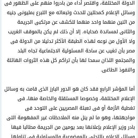
الدولة المختلفة، واقتصر أداء من بادروا منهم على الظهور فى
وسائل الإعلام كمحللين للحدث وتبعاته مع التبرع بمليونى جنيه
من اثنين منهما واحد منهما للكشف عن مرتكبى الجريمة
والثانى لمساندة ضحاياه. إلا أن ذلك لم يكن بالموقف الغريب
ولا الأول من نوعه لهذه الطبقة الأكثر تدليلا من الدولة فى
مصر بأن تغيب عن ساحة المسئولية الاجتماعية تجاه البلد
والمجتمع اللذان سمحا لها بأن تراكم كل هذه الثروات الهائلة
والنفوذ الطاغى.
أما المؤشر الرابع فقد كان هو الدور البارز الذى قامت به وسائل
الإعلام المختلفة، وخصوصا المستقلة والخاصة منها، فى
تغطية الأزمة أو فى تعبئة المصريين على التوحد فى
مواجهتها، وهو ما لم ينل منه الملاحظات غير المفهومة التى
بادر وزير الإعلام بإعلانها بعد يومين من الجريمة مطالبا فيها
وسائل الإعلام بالتحلى بالموضوعية والمسئولية فى تناولها