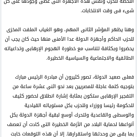
اللحظة للحزب ونفس هذه الأجهزة التى غطى وجودها على كل
شىء فى وقت الانتخابات.
وهنا يظهر المؤشر الثانى المهم، وهو الغياب الملفت المخزى
للحزب الحاكم وأجهزة الدولة عدا الأمنى منها حيث كان يجب أن
يحضروا وبكثافة تتناسب مع خطورة الهجوم الإرهابى وتداعياته
الطائفية والاجتماعية والسياسية الخطيرة.
فعلى صعيد الدولة، تصور كثيرون أن مبادرة الرئيس مبارك
بتوجيه كلمة عاجلة للمصريين بعد نحو اثنى عشرة ساعة من
التفجير الإرهابى ستكون بمثابة إشارة انطلاق لحضور كثيف
للحكومة رئيسا ووزراء وللحزب بكل مستوياته القيادية
والوسطى والقاعدية ولتحرك أوسع لبقية أجهزة الدولة بكل
أنواعها لحماية البلاد من الأزمة الخطيرة التى كادت أن تعصف
بما بقى من وحدتها واستقرارها. إلا أن هذه التوقعات خابت