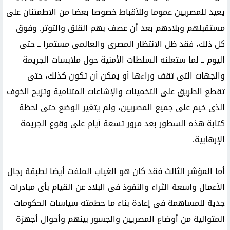
يعيد للمصريين عموما وللأقباط خصوصا بعضا من الاطمئنان على
مستقبلهم وبلادهم بعد أن عصف بهم القلق والتوتر. وفوق
كل ذلك، فقد ظل الانتظار المصرى والعالمى مستمرا ــ حتى
اليوم ــ لما ستعلنه السلطات الأمنية حول ملابسات الجريمة
والجهات التى تقف وراءها أو يمكن أن تكون كذلك، حتى
تقطع الطريق على التخمينات والإشاعات المتنامية وتزيح الخوف
الذى خيم على جميع المصريين، ولم يتغير الوضع حتى لحظة
كتابة هذه السطور بعد مرور تسعة أيام على وقوع الجريمة
الإرهابية.
أما المؤشر الثالث فقد كان هو الغياب الملفت أيضا لطبقة رجال
الأعمال واسعة الثراء والنفوذ فى البلاد عن القيام بأى مبادرات
جدية للمساهمة فى إعادة بناء ما حطمته سياسات الحكومات
المتوالية من أوضاع المصريين والجسور بينهم وأحوال أجهزة