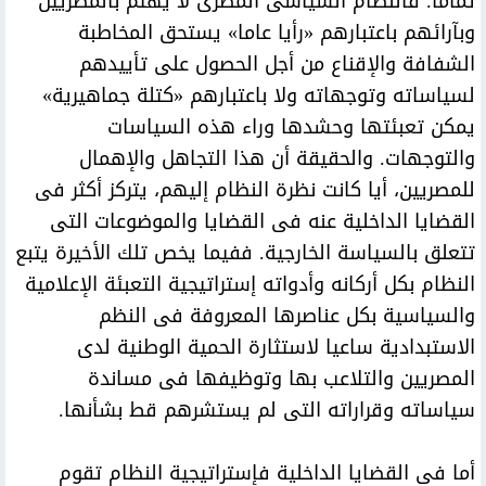
تماما. فالنظام السياسى المصرى لا يهتم بالمصريين
وبآرائهم باعتبارهم «رأيا عاما» يستحق المخاطبة
الشفافة والإقناع من أجل الحصول على تأييدهم
لسياساته وتوجهاته ولا باعتبارهم «كتلة جماهيرية»
يمكن تعبئتها وحشدها وراء هذه السياسات
والتوجهات. والحقيقة أن هذا التجاهل والإهمال
للمصريين، أيا كانت نظرة النظام إليهم، يتركز أكثر فى
القضايا الداخلية عنه فى القضايا والموضوعات التى
تتعلق بالسياسة الخارجية. ففيما يخص تلك الأخيرة يتبع
النظام بكل أركانه وأدواته إستراتيجية التعبئة الإعلامية
والسياسية بكل عناصرها المعروفة فى النظم
الاستبدادية ساعيا لاستثارة الحمية الوطنية لدى
المصريين والتلاعب بها وتوظيفها فى مساندة
سياساته وقراراته التى لم يستشرهم قط بشأنها.
أما فى القضايا الداخلية فإستراتيجية النظام تقوم