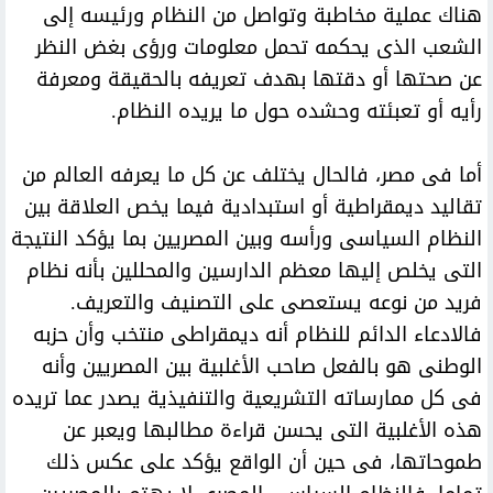
هناك عملية مخاطبة وتواصل من النظام ورئيسه إلى
الشعب الذى يحكمه تحمل معلومات ورؤى بغض النظر
عن صحتها أو دقتها بهدف تعريفه بالحقيقة ومعرفة
رأيه أو تعبئته وحشده حول ما يريده النظام.
أما فى مصر، فالحال يختلف عن كل ما يعرفه العالم من
تقاليد ديمقراطية أو استبدادية فيما يخص العلاقة بين
النظام السياسى ورأسه وبين المصريين بما يؤكد النتيجة
التى يخلص إليها معظم الدارسين والمحللين بأنه نظام
فريد من نوعه يستعصى على التصنيف والتعريف.
فالادعاء الدائم للنظام أنه ديمقراطى منتخب وأن حزبه
الوطنى هو بالفعل صاحب الأغلبية بين المصريين وأنه
فى كل ممارساته التشريعية والتنفيذية يصدر عما تريده
هذه الأغلبية التى يحسن قراءة مطالبها ويعبر عن
طموحاتها، فى حين أن الواقع يؤكد على عكس ذلك