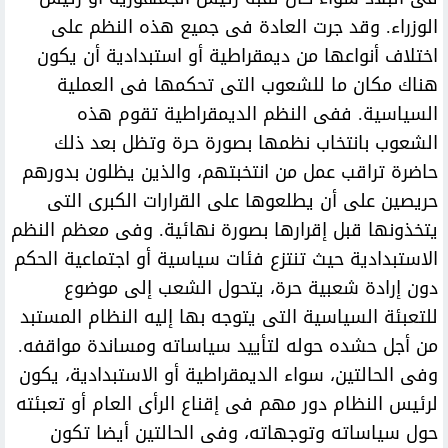
الوزراء. وقد جرت العادة فى جميع هذه النظم على
اختلاف أنواعها من ديمقراطية أو استبدادية أن يكون
هناك مكان ما للشعوب التى تحكمها فى العملية
السياسية. ففى النظم الديمقراطية تقوم هذه
الشعوب بانتخاب نظمها بصورة حرة وتظل بعد ذلك
حاضرة تراقب عمل من انتخبتهم، والذين يظلون بدورهم
حريصين على أن يطلعوها على القرارات الكبرى التى
يتخذونها قبل إقرارها بصورة نهائية. وفى معظم النظم
الاستبدادية حيث تنتزع فئات سياسية أو اجتماعية الحكم
دون إرادة شعبية حرة، يتحول الشعب إلى موضوع
للتعبئة السياسية التى يتوجه بها إليه النظام المستبد
من أجل حشده حوله لتأييد سياساته ومساندة مواقفه.
وفى الحالتين، سواء الديمقراطية أو الاستبدادية، يكون
لرئيس النظام دور مهم فى إقناع الرأى العام أو تعبئته
حول سياساته وتوجهاته، وفى الحالتين أيضا تكون