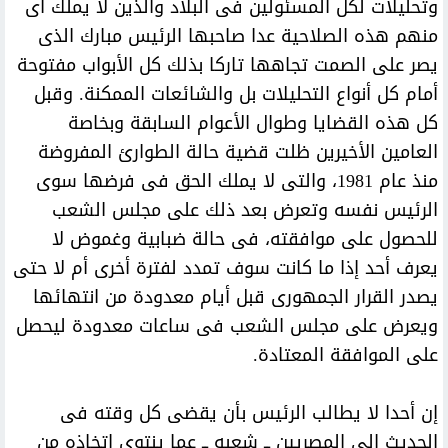
وتحليلات لكل المسئولين فى البلاد والذين لا يملك أى
منهم هذه الصلاحية عدا صاحبها الرئيس مبارك الذى
يصر على الصمت تجاهها تاركا بذلك كل الأبواب مفتوحة
أمام كل أنواع التحليلات بل والشائعات الممكنة. وقبل
كل هذه القضايا وطوال الأعوام السابقة وبخاصة
العامين الأخيرين ظلت قضية حالة الطوارئ المفروضة
منذ عام 1981، والتى لا يملك الحق فى فرضها سوى
الرئيس نفسه وتعرض بعد ذلك على مجلس الشعب
للحصول على موافقته، فى حالة ضبابية وغموض لا
يعرف أحد إذا ما كانت سوف تمدد لفترة أخرى أم لا حتى
يصدر القرار الجمهورى قبل أيام معدودة من انتهائها
ويعرض على مجلس الشعب فى ساعات معدودة ليحصل
على الموافقة المعتادة.
إن أحدا لا يطالب الرئيس بأن يقضى كل وقته فى
الحديث إلى المصريين ــ شعبه ــ عما ينتوى اتخاذه من